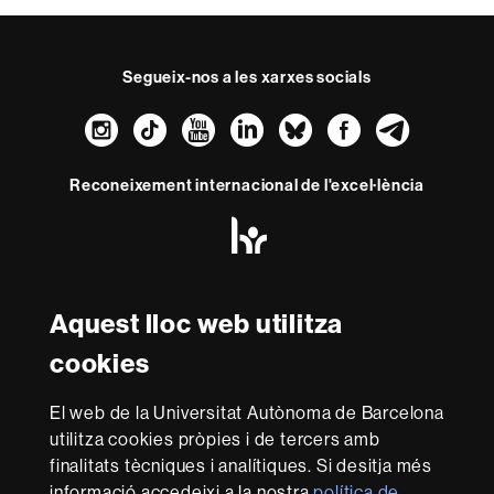
Segueix-nos a les xarxes socials
Instagram
TikTok
YouTube
LinkedIn
Bluesky
Faceboo
Teleg
Reconeixement internacional de l'excel·lència
HR
Excellence
in
Research
Amb el finançament de
-
Aquest lloc web utilitza
Euraxess
cookies
Sobre
El web de la Universitat Autònoma de Barcelona
aquest
utilitza cookies pròpies i de tercers amb
web
Avís legal
Protecció de dades
Sobre el
finalitats tècniques i analítiques. Si desitja més
informació accedeixi a la nostra
política de