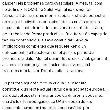
R
càncer i els problemes cardiovasculars. A més, tal com
l
E
ho defineix la OMS, "la Salut Mental no és només
u
S
l'absència de trastorns mentals, és un estat de benestar
t
e
en el qual l'individu és conscient de les seves pròpies
M
m
capacitats, pot afrontar les tensions normals de la vida,
e
i
pot treballar de forma productiva i fructífera i és capaç de
n
n
fer una contribució a la seva comunitat". Això té
t
a
implicacions complexes que requereixen d’un
a
r
enfocament multisectorial i en el qual és primordial
l
promoure la Salut Mental durant tot el cicle vital, garantint
als nens un començament saludable, evitant així
trastorns mentals en l'edat adulta i la vellesa.
És per tots aquests motius que la Salut Mental
constitueix un repte actual i futur de la societat europea,
pel qual cal apostar i invertir des de diferents vessants,
una d’elles la investigació. La UAB disposa de les
capacitats humanes i materials necessàries per