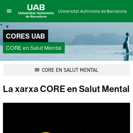
Universitat Autònoma de Barcelona
Prem
UAB
per
Universitat
desplegar
Autònoma
CORES UAB
el
de
menú
Barcelona
de
CORE en Salut Mental
Universitat
Autònoma
de
Desplegar
CORE EN SALUT MENTAL
Barcelona
la
navegació
La xarxa CORE en Salut Mental