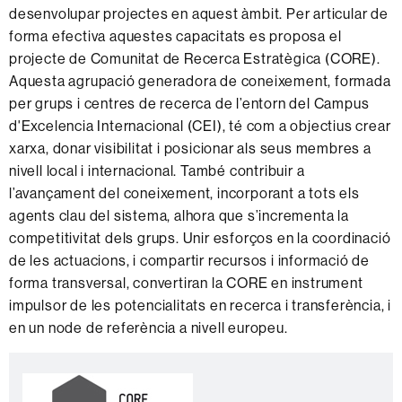
desenvolupar projectes en aquest àmbit. Per articular de
forma efectiva aquestes capacitats es proposa el
projecte de Comunitat de Recerca Estratègica (CORE).
Aquesta agrupació generadora de coneixement, formada
per grups i centres de recerca de l’entorn del Campus
d'Excelencia Internacional (CEI), té com a objectius crear
xarxa, donar visibilitat i posicionar als seus membres a
nivell local i internacional. També contribuir a
l’avançament del coneixement, incorporant a tots els
agents clau del sistema, alhora que s’incrementa la
competitivitat dels grups. Unir esforços en la coordinació
de les actuacions, i compartir recursos i informació de
forma transversal, convertiran la CORE en instrument
impulsor de les potencialitats en recerca i transferència, i
en un node de referència a nivell europeu.
Informació
C
complementària