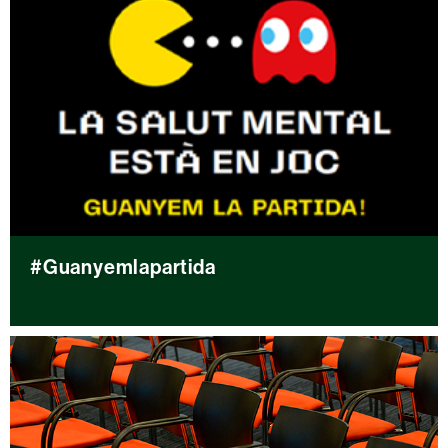
#Guanyemlapartida
#
G
u