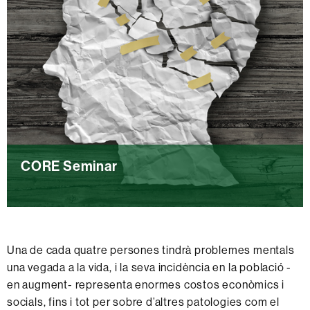
r
n
a
d
e
s
d
e
l
CORE Seminar
a
C
O
Seminaris de la CORE en Salut Mental
R
E
Una de cada quatre persones tindrà problemes mentals
e
una vegada a la vida, i la seva incidència en la població -
n
C
en augment- representa enormes costos econòmics i
S
O
socials, fins i tot per sobre d’altres patologies com el
a