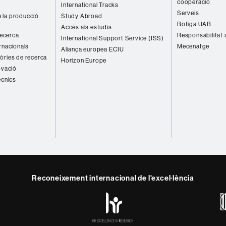
cooperació
International Tracks
Serveis
 la producció
Study Abroad
Botiga UAB
Accés als estudis
recerca
Responsabilitat 
International Support Service (ISS)
rnacionals
Mecenatge
Aliança europea ECIU
òries de recerca
Horizon Europe
ovació
ècnics
Reconeixement internacional de l'excel·lència
HR
y
ebook
Telegram
Excellence
in
Research