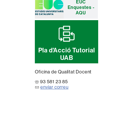
EUC
Enquestes -
AQU
Pla d'Acció Tutorial
UAB
Oficina de Qualitat Docent
93 581 23 85
enviar correu