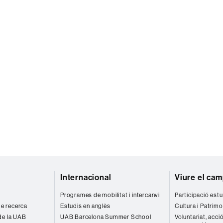
Internacional
Viure el ca
Programes de mobilitat i intercanvi
Participació estu
 de recerca
Estudis en anglès
Cultura i Patrimo
de la UAB
UAB Barcelona Summer School
Voluntariat, acció