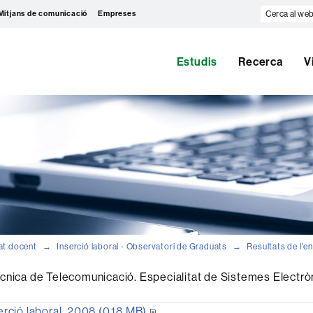
Cerca
Mitjans de comunicació
Empreses
al
web
Estudis
Recerca
V
at docent
Inserció laboral - Observatori de Graduats
Resultats de l'e
cnica de Telecomunicació. Especialitat de Sistemes Electròn
erció laboral, 2008 (0.18 MB)