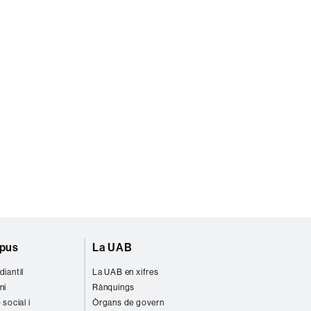
mpus
La UAB
diantil
La UAB en xifres
ni
Rànquings
 social i
Òrgans de govern