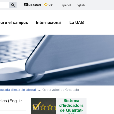
Directori
CV
Español
English
iure el campus
Internacional
La UAB
nquesta d'inserció laboral
Observatori de Graduats
Informació
Sistema
ics (Eng. 1r
d'Indicadors
complementària
de Qualitat-