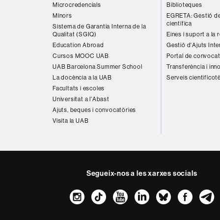
Microcredencials
Biblioteques
Mínors
EGRETA: Gestió de
científica
Sistema de Garantia Interna de la
Qualitat (SGIQ)
Eines i suport a la 
Education Abroad
Gestió d'Ajuts Inte
Cursos MOOC UAB
Portal de convocat
UAB Barcelona Summer School
Transferència i inn
La docència a la UAB
Serveis cientificot
Facultats i escoles
Universitat a l'Abast
Ajuts, beques i convocatòries
Visita la UAB
Segueix-nos a les xarxes socials
Instagram
TikTok
YouTube
LinkedIn
Bluesk
Fac