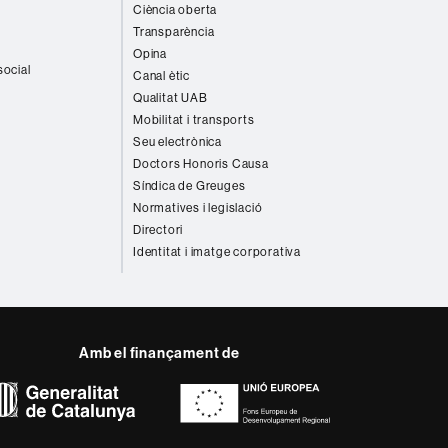
Ciència oberta
Transparència
Opina
social
Canal ètic
Qualitat UAB
Mobilitat i transports
Seu electrònica
Doctors Honoris Causa
Síndica de Greuges
Normatives i legislació
Directori
Identitat i imatge corporativa
Amb el finançament de