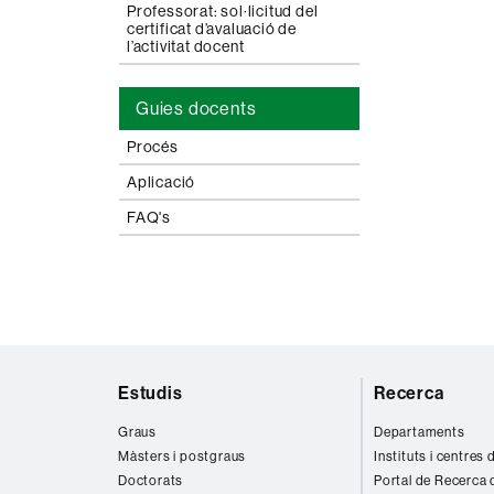
Professorat: sol·licitud del
certificat d’avaluació de
l’activitat docent
Guies docents
Procés
Aplicació
FAQ's
Mapa
Estudis
Recerca
web
Graus
Departaments
Màsters i postgraus
Instituts i centres
Doctorats
Portal de Recerca 