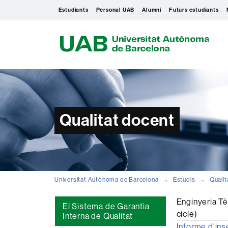
Estudiants
Personal UAB
Alumni
Futurs estudiants
U
A
B
Qualitat docent
Universitat Autònoma de Barcelona
Estudis
Qualit
Enginyeria Tè
El Sistema de Garantia
cicle)
Interna de Qualitat
Informe d'ins