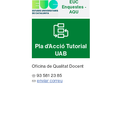
EUC
Enquestes -
AQU
Pla d'Acció Tutorial
UAB
Oficina de Qualitat Docent
93 581 23 85
enviar correu