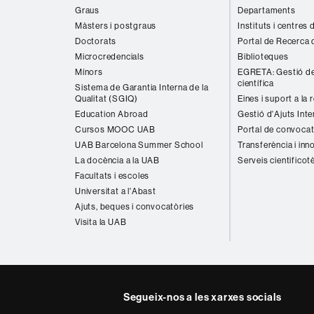
Graus
Departaments
Màsters i postgraus
Instituts i centres
Doctorats
Portal de Recerca 
Microcredencials
Biblioteques
Mínors
EGRETA: Gestió de
científica
Sistema de Garantia Interna de la
Qualitat (SGIQ)
Eines i suport a la 
Education Abroad
Gestió d'Ajuts Inte
Cursos MOOC UAB
Portal de convocat
UAB Barcelona Summer School
Transferència i inn
La docència a la UAB
Serveis cientificot
Facultats i escoles
Universitat a l'Abast
Ajuts, beques i convocatòries
Visita la UAB
Segueix-nos a les xarxes socials