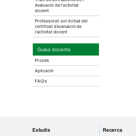
Avaluació de l'activitat
docent
Professorat: sol·licitud del
certificat d’avaluació de
l’activitat docent
Guies docents
Procés
Aplicació
FAQ's
Mapa
Estudis
Recerca
web