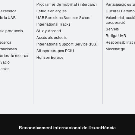
Programes de mobilitat i intercanvi
Participació estu
 de recerca
Estudis en anglès
Cultura i Patrimo
de la UAB
UAB Barcelona Summer School
Voluntariat, acció
cooperació
International Tracks
Serveis
 la producció
Study Abroad
Botiga UAB
Accés als estudis
recerca
Responsabilitat 
International Support Service (ISS)
rnacionals
Mecenatge
Aliança europea ECIU
òries de recerca
Horizon Europe
ovació
ècnics
Reconeixement internacional de l'excel·lència