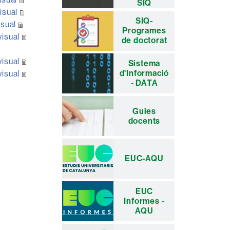
SIQ
isual
SIQ-
isual
Programes
visual
de doctorat
visual
Sistema
d'Informació
visual
- DATA
Guies
docents
EUC-AQU
EUC
Informes -
AQU