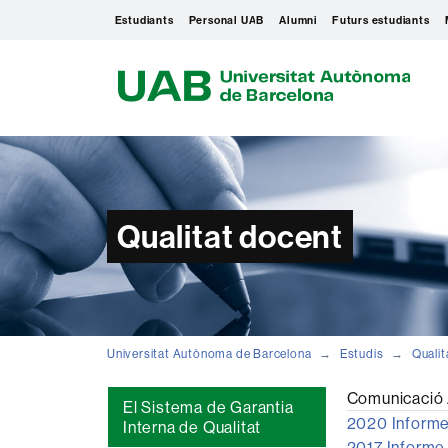
Estudiants
Personal UAB
Alumni
Futurs estudiants
U
A
B
Qualitat docent
Universitat Autònoma de Barcelona
Estudis
Qualit
Comunicació 
El Sistema de Garantia
2020 Informe
Interna de Qualitat
2017 Informe 