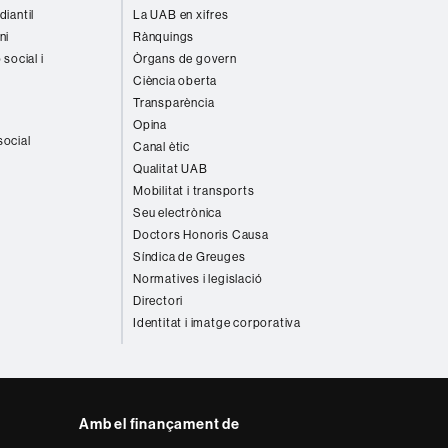
diantil
La UAB en xifres
ni
Rànquings
 social i
Òrgans de govern
Ciència oberta
Transparència
Opina
social
Canal ètic
Qualitat UAB
Mobilitat i transports
Seu electrònica
Doctors Honoris Causa
Síndica de Greuges
Normatives i legislació
Directori
Identitat i imatge corporativa
Amb el finançament de