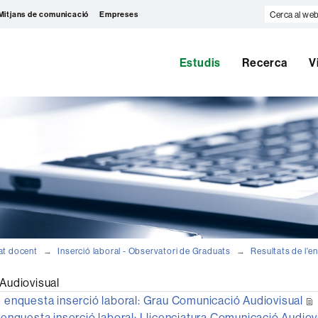
Cerca
Mitjans de comunicació
Empreses
al
web
Estudis
Recerca
V
at docent
Inserció laboral - Observatori de Graduats
Resultats de l'e
Audiovisual
 enquesta inserció laboral: Grau Comunicació Audiovisual
enquesta inserció laboral: Llicenciatura Comunicació Audiov