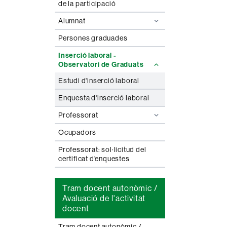
de la participació
Alumnat
Persones graduades
Inserció laboral -
Observatori de Graduats
Estudi d'inserció laboral
Enquesta d'inserció laboral
Professorat
Ocupadors
Professorat: sol·licitud del
certificat d’enquestes
Tram docent autonòmic /
Avaluació de l'activitat
docent
Tram docent autonòmic /