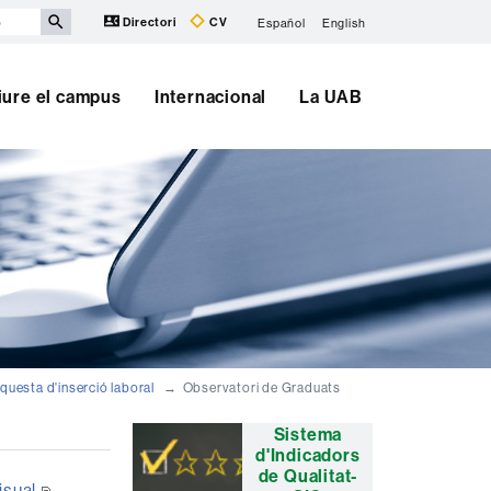
Directori
CV
Español
English
iure el campus
Internacional
La UAB
nquesta d'inserció laboral
Observatori de Graduats
Informació
Sistema
d'Indicadors
complementària
de Qualitat-
isual