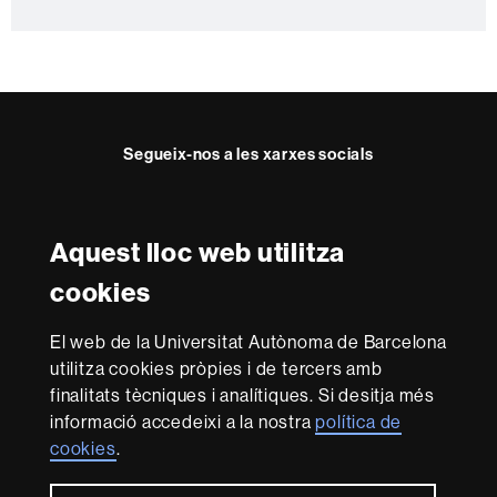
c
t
e
Segueix-nos a les xarxes socials
Facebook
Twitter
YouTube
Instagram
Aquest lloc web utilitza
Reconeixement internacional de l'excel·lència
cookies
HR
Excellence
El web de la Universitat Autònoma de Barcelona
in
utilitza cookies pròpies i de tercers amb
Research
Amb el finançament de
-
finalitats tècniques i analítiques. Si desitja més
Euraxess
informació accedeixi a la nostra
política de
cookies
.
Sobre