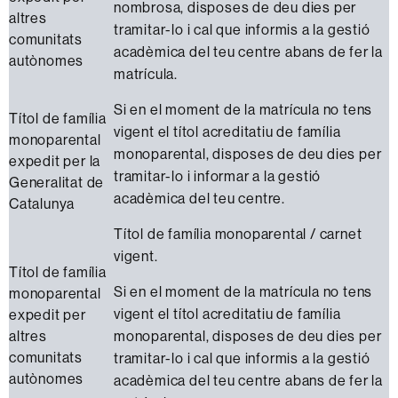
nombrosa, disposes de deu dies per
altres
tramitar-lo i cal que informis a la gestió
comunitats
acadèmica del teu centre abans de fer la
autònomes
matrícula.
Si en el moment de la matrícula no tens
Títol de família
vigent el títol acreditatiu de família
monoparental
monoparental, disposes de deu dies per
expedit per la
tramitar-lo i informar a la gestió
Generalitat de
acadèmica del teu centre.
Catalunya
Títol de família monoparental / carnet
vigent.
Títol de família
Si en el moment de la matrícula no tens
monoparental
vigent el títol acreditatiu de família
expedit per
altres
monoparental, disposes de deu dies per
comunitats
tramitar-lo i cal que informis a la gestió
autònomes
acadèmica del teu centre abans de fer la