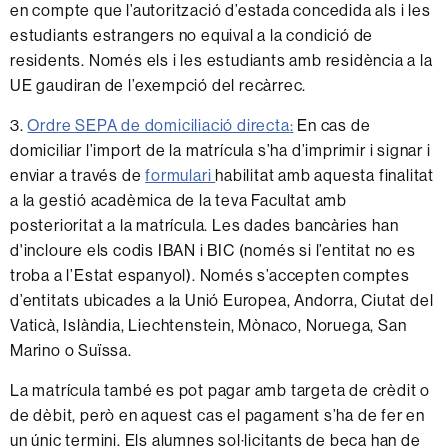
en compte que l’autorització d’estada concedida als i les
estudiants estrangers no equival a la condició de
residents. Només els i les estudiants amb residència a la
UE gaudiran de l’exempció del recàrrec.
3.
Ordre SEPA de domiciliació directa
:
En cas de
domiciliar l’import de la matrícula s’ha d’imprimir i signar i
enviar a través de
formulari
habilitat amb aquesta finalitat
a la gestió acadèmica de la teva Facultat amb
posterioritat a la matrícula. Les dades bancàries han
d'incloure els codis IBAN i BIC (només si l’entitat no es
troba a l’Estat espanyol). Només s’accepten comptes
d’entitats ubicades a la Unió Europea, Andorra, Ciutat del
Vaticà, Islàndia, Liechtenstein, Mònaco, Noruega, San
Marino o Suïssa.
La matrícula també es pot pagar amb targeta de crèdit o
de dèbit, però en aquest cas el pagament s’ha de fer en
un únic termini. Els alumnes sol·licitants de beca han de