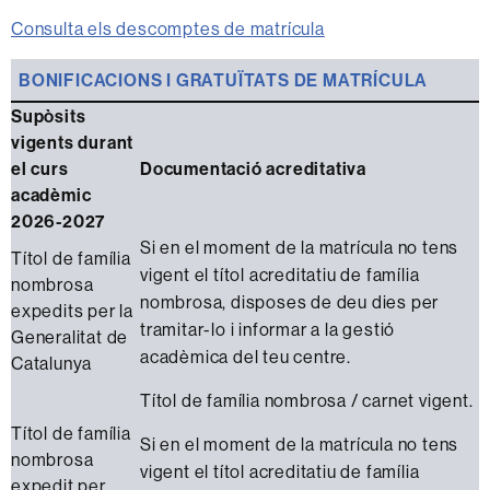
Consulta els descomptes de matrícula
BONIFICACIONS I GRATUÏTATS DE MATRÍCULA
Supòsits
vigents durant
el curs
Documentació acreditativa
acadèmic
2026-2027
Si en el moment de la matrícula no tens
Títol de família
vigent el títol acreditatiu de família
nombrosa
nombrosa, disposes de deu dies per
expedits per la
tramitar-lo i informar a la gestió
Generalitat de
acadèmica del teu centre.
Catalunya
Títol de família nombrosa / carnet vigent.
Títol de família
Si en el moment de la matrícula no tens
nombrosa
vigent el títol acreditatiu de família
expedit per