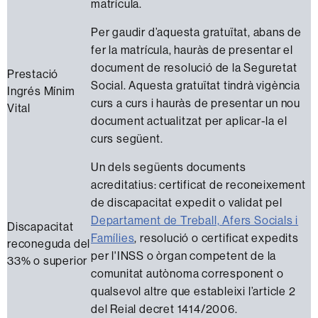
matrícula.
Per gaudir d’aquesta gratuïtat, abans de
fer la matrícula, hauràs de presentar el
document de resolució de la Seguretat
Prestació
Social. Aquesta gratuïtat tindrà vigència
Ingrés Mínim
curs a curs i hauràs de presentar un nou
Vital
document actualitzat per aplicar-la el
curs següent.
Un dels següents documents
acreditatius: certificat de reconeixement
de discapacitat expedit o validat pel
Departament de Treball, Afers Socials i
Discapacitat
Famílies
, resolució o certificat expedits
reconeguda
del
per l'INSS o òrgan competent de la
33% o superior
comunitat autònoma corresponent o
qualsevol altre que estableixi l’article 2
del Reial decret 1414/2006.