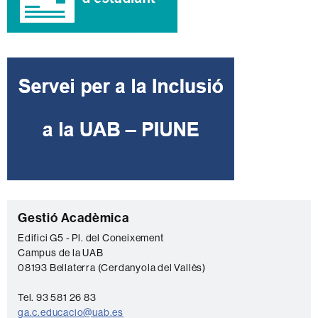
C
Gestió Acadèmica
o
Edifici G5 - Pl. del Coneixement
Campus de la UAB
n
08193 Bellaterra (Cerdanyola del Vallès)
t
a
Tel. 93 581 26 83
ga.c.educacio@uab.es