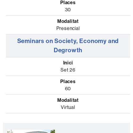
30
Presencial
Seminars on Society, Economy and
Degrowth
Set 26
60
Virtual
Informació
C