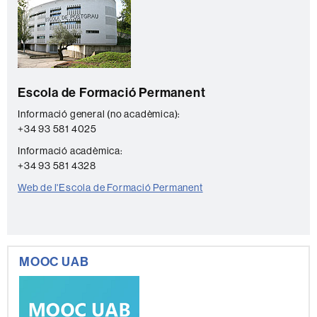
complementària
o
n
t
a
Escola de Formació Permanent
c
t
Informació general (no acadèmica):
+34 93 581 4025
e
Informació acadèmica:
+34 93 581 4328
Web de l'Escola de Formació Permanent
MOOC UAB