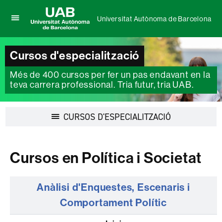
Universitat Autònoma de Barcelona
Prem
UAB
per
Universitat
desplegar
Autònoma
Cursos d'especialització
el
de
menú
Barcelona
Més de 400 cursos per fer un pas endavant en la
de
Universitat
teva carrera professional. Tria futur, tria UAB.
Autònoma
de
Barcelona
Desplegar
CURSOS D'ESPECIALITZACIÓ
la
navegació
Cursos en Política i Societat
Anàlisi d'Enquestes, Escenaris i
Comportament Polític