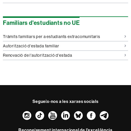
Familiars d'estudiants no UE
Tràmits familiars per a estudiants extracomunitaris
Autorització d'estada familiar
Renovació de l'autorització d'estada
Segueix-nos a les xarxes socials
Instagram
TikTok
YouTube
LinkedIn
Bluesky
Faceboo
Teleg
Reconeixement internacional de l'excel·lència