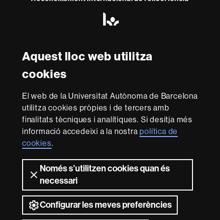
HR
Excellence
in
Research
-
Aquest lloc web utilitza
Amb el finançament de
Euraxess
cookies
Sobre
El web de la Universitat Autònoma de Barcelona
utilitza cookies pròpies i de tercers amb
aquest
finalitats tècniques i analítiques. Si desitja més
web
Avís legal
Protecció de dades
Sobre el
informació accedeixi a la nostra
política de
web
Accessibilitat web
Mapa del web UAB
cookies
.
Som una universitat capdavantera que imparteix una
docència de qualitat i excel·lència, diversificada,
Només s’utilitzen cookies quan és
multidisciplinària i flexible, ajustada a les necessitats de
necessari
la societat i adaptada als nous models de l'Europa del
coneixement. La UAB és reconeguda internacionalment
Configurar les meves preferències
per la qualitat i el caràcter innovador de la seva recerca.