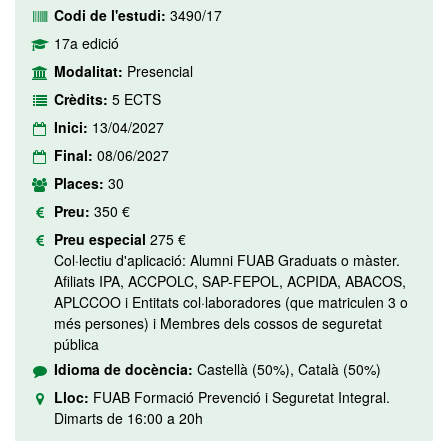
Codi de l'estudi:
3490/17
17a edició
Modalitat:
Presencial
Crèdits:
5 ECTS
Inici:
13/04/2027
Final:
08/06/2027
Places:
30
Preu:
350 €
Preu especial
275 €
Col·lectiu d'aplicació: Alumni FUAB Graduats o màster.
Afiliats IPA, ACCPOLC, SAP-FEPOL, ACPIDA, ABACOS,
APLCCOO i Entitats col·laboradores (que matriculen 3 o
més persones) i Membres dels cossos de seguretat
pública
Idioma de docència:
Castellà (50%), Català (50%)
Lloc:
FUAB Formació Prevenció i Seguretat Integral.
Dimarts de 16:00 a 20h