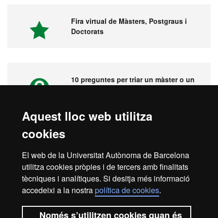
Fira virtual de Màsters, Postgraus i
Doctorats
10 preguntes per triar un màster o un
postgrau
Aquest lloc web utilitza
cookies
Vídeos. Fira virtual de màsters,
postgraus i doctorats
El web de la Universitat Autònoma de Barcelona
utilitza cookies pròpies i de tercers amb finalitats
tècniques i analítiques. Si desitja més informació
accedeixi a la nostra
política de cookies
.
Inici
Avís legal
Protecció de dades
Només s’utilitzen cookies quan és