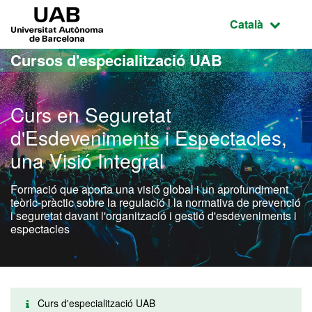
Ves al contingut principal
Ves a la navegació de la pàgina
UAB Universitat Autònoma de Barcelona
Idioma selecci
Català
Cursos d'especialització UAB
Curs en Seguretat
d'Esdeveniments i Espectacles,
una Visió Integral
Formació que aporta una visió global i un aprofundiment
teòric-pràctic sobre la regulació i la normativa de prevenció
i seguretat davant l'organització i gestió d'esdeveniments i
espectacles
Curs d'especialització UAB