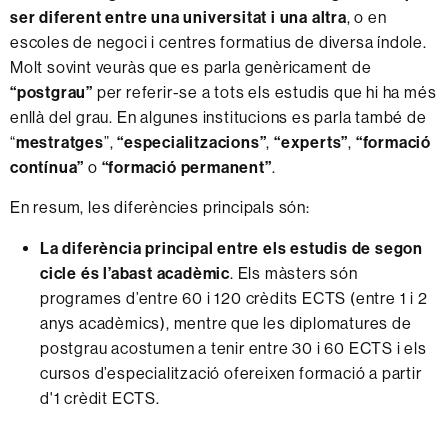
ser diferent entre una universitat i una altra
, o en
escoles de negoci i centres formatius de diversa índole.
Molt sovint veuràs que es parla genèricament de
“postgrau”
per referir-se a tots els estudis que hi ha més
enllà del grau. En algunes institucions es parla també de
“
mestratges
”,
“especialitzacions”
,
“experts”
,
“formació
contínua”
o
“formació permanent”
.
En resum, les diferències principals són:
La diferència principal entre els estudis de segon
cicle és l’abast acadèmic
. Els màsters són
programes d’entre 60 i 120 crèdits ECTS (entre 1 i 2
anys acadèmics), mentre que les diplomatures de
postgrau acostumen a tenir entre 30 i 60 ECTS i els
cursos d’especialització ofereixen formació a partir
d'1 crèdit ECTS.