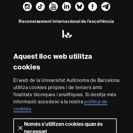
Instagram
TikTok
YouTube
LinkedIn
Bluesky
Faceboo
Teleg
Reconeixement internacional de l'excel·lència
HR
Excellence
in
Research
-
Aquest lloc web utilitza
Amb el finançament de
Euraxess
cookies
Sobre
El web de la Universitat Autònoma de Barcelona
utilitza cookies pròpies i de tercers amb
aquest
finalitats tècniques i analítiques. Si desitja més
web
Avís legal
Protecció de dades
Sobre el
informació accedeixi a la nostra
política de
web
Accessibilitat web
Mapa del web UAB
cookies
.
Som una universitat capdavantera que imparteix una
Només s’utilitzen cookies quan és
docència de qualitat i excel·lència, diversificada,
multidisciplinària i flexible, ajustada a les necessitats de
necessari