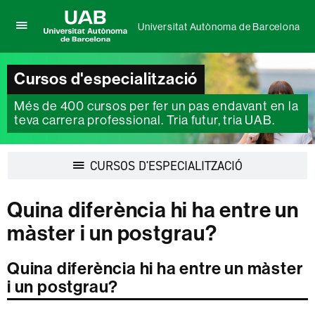
Universitat Autònoma de Barcelona
Prem
UAB
per
Universitat
desplegar
Autònoma
Cursos d'especialització
el
de
menú
Barcelona
Més de 400 cursos per fer un pas endavant en la
de
Universitat
teva carrera professional. Tria futur, tria UAB.
Autònoma
de
Barcelona
Desplegar
CURSOS D'ESPECIALITZACIÓ
la
navegació
Quina diferència hi ha entre un
màster i un postgrau?
Quina diferència hi ha entre un màster
i un postgrau?