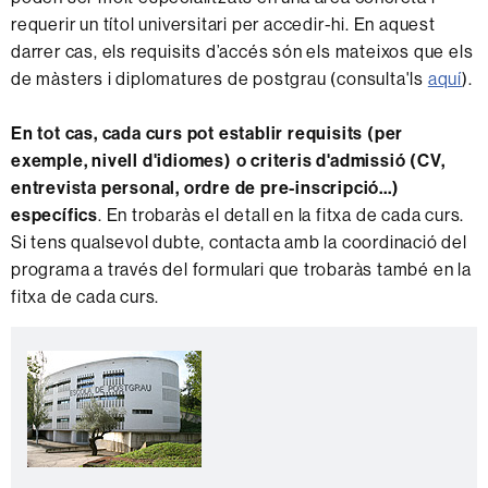
requerir un títol universitari per accedir-hi. En aquest
darrer cas, els requisits d’accés són els mateixos que els
de màsters i diplomatures de postgrau (consulta'ls
aquí
).
En tot cas, cada curs pot establir requisits (per
exemple, nivell d'idiomes) o criteris d'admissió (CV,
entrevista personal, ordre de pre-inscripció...)
específics
. En trobaràs el detall en la fitxa de cada curs.
Si tens qualsevol dubte, contacta amb la coordinació del
programa a través del formulari que trobaràs també en la
fitxa de cada curs.
Informació
C
complementària
o
n
t
a