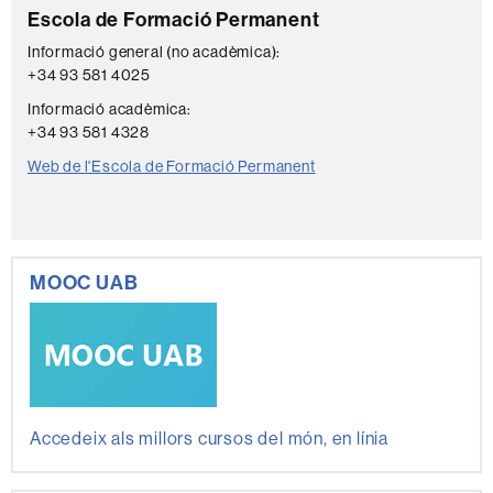
Escola de Formació Permanent
c
t
Informació general (no acadèmica):
+34 93 581 4025
e
Informació acadèmica:
+34 93 581 4328
Web de l'Escola de Formació Permanent
MOOC UAB
Accedeix als millors cursos del món, en línia