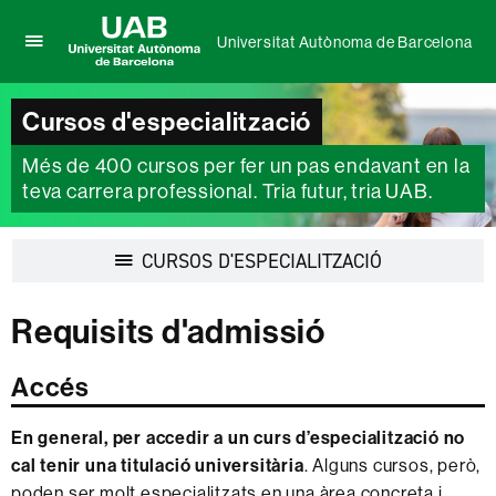
Universitat Autònoma de Barcelona
Prem
UAB
per
Universitat
desplegar
Cursos d'especialització
Autònoma
el
de
menú
Més de 400 cursos per fer un pas endavant en la
Barcelona
de
teva carrera professional. Tria futur, tria UAB.
Universitat
Autònoma
de
Desplegar
CURSOS D'ESPECIALITZACIÓ
Barcelona
la
navegació
Requisits d'admissió
Accés
En general, per accedir a un curs d’especialització no
cal tenir una titulació universitària
. Alguns cursos, però,
poden ser molt especialitzats en una àrea concreta i