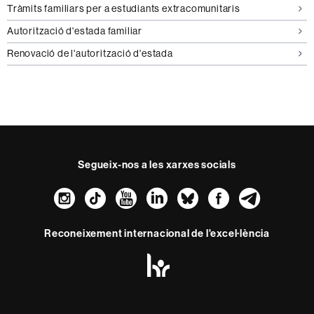
Tràmits familiars per a estudiants extracomunitaris
Autorització d'estada familiar
Renovació de l'autorització d'estada
Segueix-nos a les xarxes socials
Instagram
TikTok
YouTube
LinkedIn
Bluesky
Faceboo
Teleg
Reconeixement internacional de l'excel·lència
HR
Excellence
in
Research
Amb el finançament de