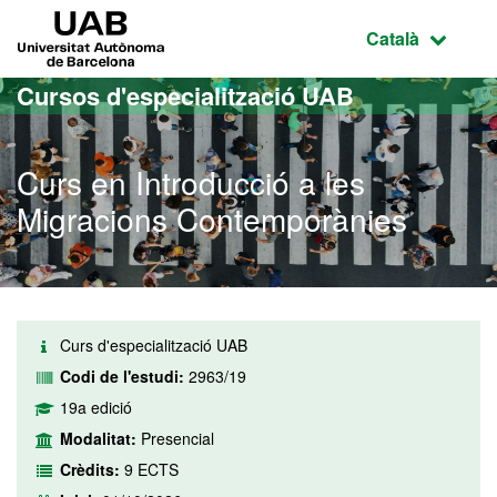
Ves al contingut principal
Ves a la navegació de la pàgina
UAB Universitat Autònoma de Barcelona
Idioma selecci
Català
Cursos d'especialització UAB
Curs en Introducció a les
Migracions Contemporànies
Curs d'especialització UAB
Codi de l'estudi:
2963/19
19a edició
Modalitat:
Presencial
Crèdits:
9 ECTS