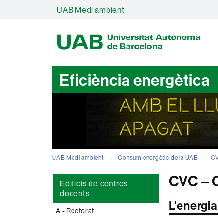
UAB Medi ambient
U
A
B
Eficiència energètica
UAB Medi ambient
Consum energètic de la UAB
CV
CVC – 
Edificis de centres
docents
L'energia
A - Rectorat