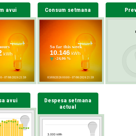
m avui
Consum setmana
Prev
sa avui
Despesa setmana
actual