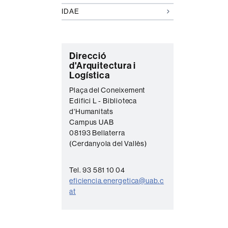
IDAE
C
Direcció
d'Arquitectura i
o
Logística
n
Plaça del Coneixement
t
Edifici L - Biblioteca
d'Humanitats
a
Campus UAB
c
08193 Bellaterra
t
(Cerdanyola del Vallès)
e
Tel. 93 581 10 04
eficiencia.energetica@uab.c
at