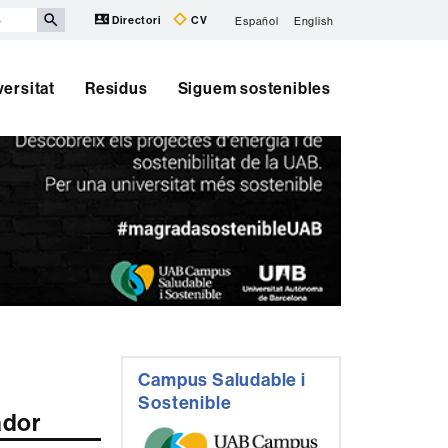
Directori
CV
Español
English
versitat
Residus
Siguem sostenibles
Informació
Campus Saludable i
complementària
Sostenible
ador