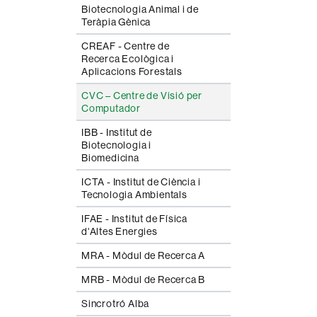
Biotecnologia Animal i de
Teràpia Gènica
CREAF - Centre de
Recerca Ecològica i
Aplicacions Forestals
CVC – Centre de Visió per
Computador
IBB - Institut de
Biotecnologia i
Biomedicina
ICTA - Institut de Ciència i
Tecnologia Ambientals
IFAE - Institut de Física
d'Altes Energies
MRA - Mòdul de Recerca A
MRB - Mòdul de Recerca B
Sincrotró Alba