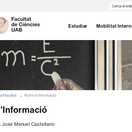
Cerca
al
U
web
A
Estudiar
Mobilitat Inter
B
la Facultat
Punts d'Informació
d'Informació
: José Manuel Castellano