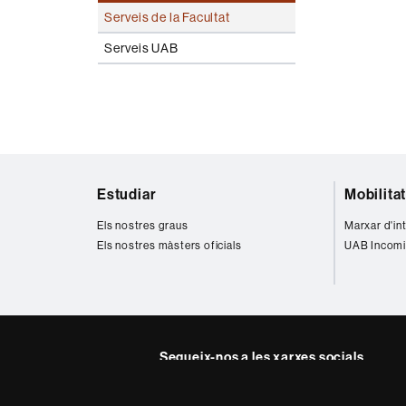
Serveis de la Facultat
Serveis UAB
Mapa
Estudiar
Mobilita
web
Els nostres graus
Marxar d'in
Els nostres màsters oficials
UAB Incomi
Segueix-nos a les xarxes socials
Instagram
Twitter