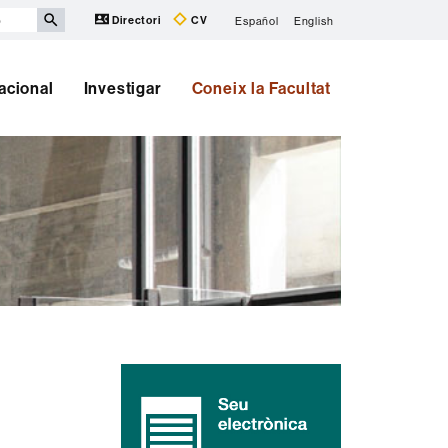
Directori
CV
Español
English
nacional
Investigar
Coneix la Facultat
Informació
complementària