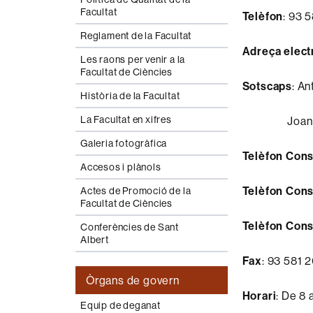
Facultat
Telèfon
: 93 
Reglament de la Facultat
Adreça elect
Les raons per venir a la
Facultat de Ciències
Sotscaps
: A
Història de la Facultat
La Facultat en xifres
Joan Carl
Galeria fotogràfica
Telèfon Cons
Accesos i plànols
Telèfon Cons
Actes de Promoció de la
Facultat de Ciències
Telèfon Con
Conferències de Sant
Albert
Fax
: 93 581 
Òrgans de govern
Horari
: De 8 
Equip de deganat