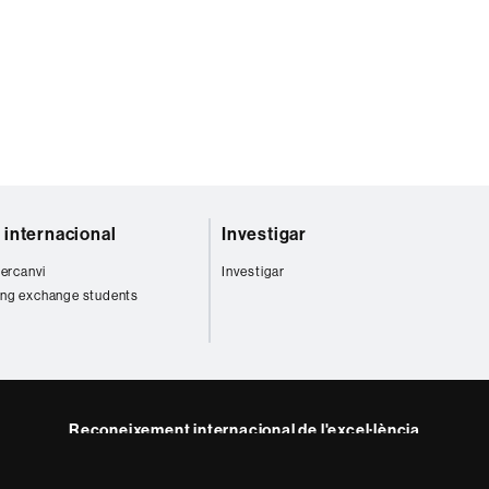
t internacional
Investigar
tercanvi
Investigar
ng exchange students
Reconeixement internacional de l'excel·lència
HR