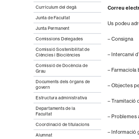
Currículum del degà
Correu electr
Junta de Facultat
Us podeu adre
Junta Permanent
– Consigna
Comissions Delegades
Comissió Sostenibilitat de
– Intercanvi d
Ciències i Biociències
Comissió de Docència de
– Farmaciola 
Grau
Documents dels òrgans de
– Objectes p
govern
Estructura administrativa
– Tramitació 
Departaments de la
Facultat
– Problemes a
Coordinació de titulacions
– Informació 
Alumnat