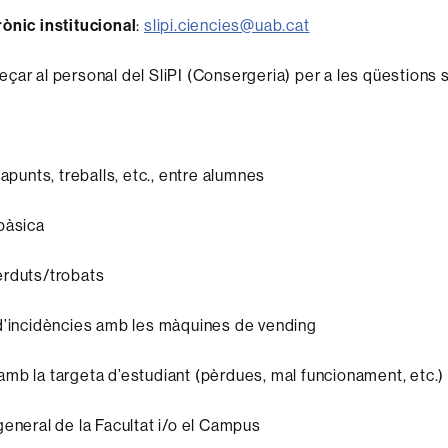
ònic institucional
:
slipi.ciencies@uab.cat
çar al personal del SliPI (Consergeria) per a les qüestions 
’apunts, treballs, etc., entre alumnes
bàsica
erduts/trobats
d’incidències amb les màquines de vending
mb la targeta d’estudiant (pèrdues, mal funcionament, etc.)
general de la Facultat i/o el Campus