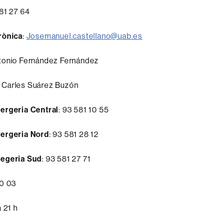
581 27 64
rònica
:
Josemanuel.castellano@uab.es
ntonio Fernández Fernández
es Suárez Buzón
ergeria Central
: 93 581 10 55
ergeria Nord
: 93 581 28 12
segeria Sud
: 93 581 27 71
20 03
a 21 h