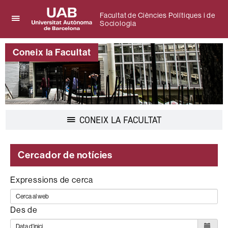
Facultat de Ciències Polítiques i de
Sociologia
Prem
UAB
per
Universitat
desplegar
Coneix la Facultat
Autònoma
el
de
menú
Barcelona
de
Facultat
de
Ciències
Polítiques
Desplegar
CONEIX LA FACULTAT
i
la
de
navegació
Sociologia
Cercador de notícies
Expressions de cerca
Des de