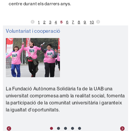
centre durant els darrers anys.
1
2
3
4
5
6
7
8
9
10
Informació
Voluntariat i cooperació
complementària
La Fundació Autònoma Solidària fa de la UAB una
universitat compromesa amb la realitat social, fomenta
la participació de la comunitat universitària i garanteix
la igualtat d'oportunitats.
Previous
Nex