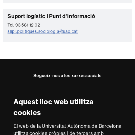
C
Suport logístic i Punt d'Informació
o
Tel. 93 581 12 02
slipi.politiques.sociologia@uab.cat
n
t
a
c
t
Segueix-nos a les xarxes socials
e
Twitter
YouTube
Instagram
Aquest lloc web utilitza
Reconeixement internacional de l'excel·lència
cookies
HR
Excellence
El web de la Universitat Autònoma de Barcelona
in
Research
utilitza cookies pròpies i de tercers amb