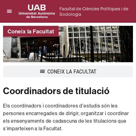
Facultat de Ciències Polítiques i de
Sociologia
Prem
UAB
per
Universitat
desplegar
Coneix la Facultat
Autònoma
el
de
menú
Barcelona
de
Facultat
de
Ciències
Desplegar
CONEIX LA FACULTAT
Polítiques
la
i
navegació
de
Coordinadors de titulació
Sociologia
Els coordinadors i coordinadores d'estudis són les
persones encarregades de dirigir, organitzar i coordinar
els ensenyaments de cadascuna de les titulacions que
s'imparteixen a la Facultat.