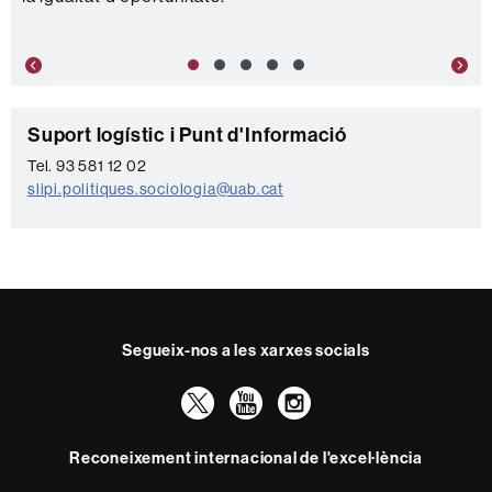
Previous
Nex
C
Suport logístic i Punt d'Informació
o
Tel. 93 581 12 02
slipi.politiques.sociologia@uab.cat
n
t
a
c
t
Segueix-nos a les xarxes socials
e
Twitter
YouTube
Instagram
Reconeixement internacional de l'excel·lència