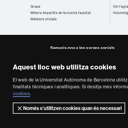
web
Graus
On t'agra
Mínors impartits en la nostra facultat
Incoming
Màsters oficials
Segueix-nos a les xarxes socials
Twitter
YouTube
Instag
Aquest lloc web utilitza cookies
Sobre
El web de la Universitat Autònoma de Barcelona utilit
aquest
finalitats tècniques i analítiques. Si desitja més infor
web
Avís legal
P
cookies
.
Només s’utilitzen cookies quan és necessari