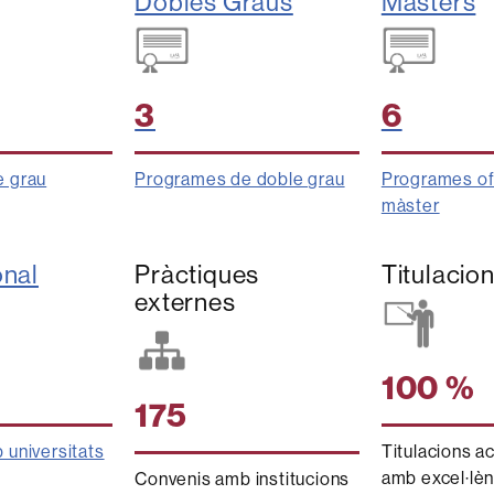
Dobles Graus
Màsters
3
6
 grau
Programes de doble grau
Programes ofi
màster
onal
Pràctiques
Titulacio
externes
100 %
175
 universitats
Titulacions a
amb excel·lèn
Convenis amb institucions