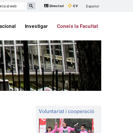
rca
Directori
CV
Español
b
nacional
Investigar
Coneix la Facultat
Informació
Voluntariat i cooperació
complementària