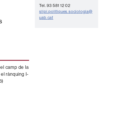
o
Tel. 93 581 12 02
n
slipi.politiques.sociologia@
t
uab.cat
s
a
c
t
e
el camp de la
el rànquing I-
3)