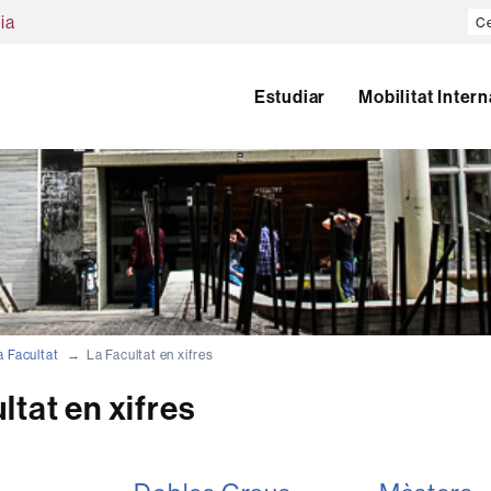
Ce
ia
al
we
Estudiar
Mobilitat Inter
a Facultat
La Facultat en xifres
ltat en xifres