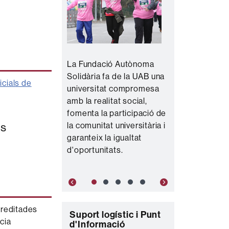
La Fundació Autònoma
Solidària fa de la UAB una
cials de
universitat compromesa
amb la realitat social,
fomenta la participació de
ns
la comunitat universitària i
garanteix la igualtat
d'oportunitats.
Previous
Next
creditades
C
Suport logístic i Punt
cia
d'Informació