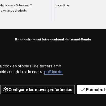
daria anar d'intercanvi?
Investigar
 exchange students
Reconeixement internacional de l'excel·lència
HR
ram
Excellence
in
Research
za cookies pròpies i de tercers amb
-
mació accedeixi a la nostra
política de
Euraxess
rotecció de dades
Sobre el web
Accessibilitat web
Mapa 
2026 Universitat Autònoma de Barcelona
Configurar les meves preferències
Permetre t