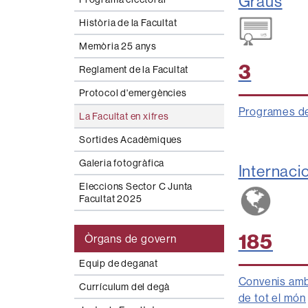
Graus
Història de la Facultat
Memòria 25 anys
3
Reglament de la Facultat
Protocol d'emergències
Programes de
La Facultat en xifres
Sortides Acadèmiques
Galeria fotogràfica
Internaci
Eleccions Sector C Junta
Facultat 2025
185
Òrgans de govern
Equip de deganat
Convenis amb
Currículum del degà
de tot el món