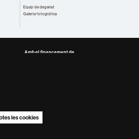
Equip de deganat
Galeria fotogràfica
Amb el finançament de
del web UAB
otes les cookies