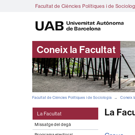
Facultat de Ciències Polítiques i de Sociolog
U
A
B
Coneix la Facultat
Facultat de Ciències Polítiques i de Sociologia
Coneix l
La Facu
La Facultat
Missatge del degà
Programa electoral