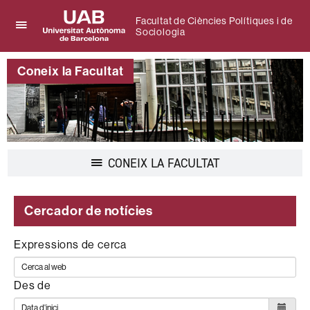
Facultat de Ciències Polítiques i de
Sociologia
Prem
UAB
per
Universitat
desplegar
Coneix la Facultat
Autònoma
el
de
menú
Barcelona
de
Facultat
de
Ciències
Polítiques
Desplegar
CONEIX LA FACULTAT
i
la
de
navegació
Sociologia
Cercador de notícies
Expressions de cerca
Des de