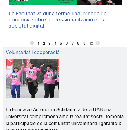
La Facultat va dur a terme una jornada de
docència sobre professionalització en la
societat digital
1
2
3
4
5
6
7
8
9
10
Informació
Voluntariat i cooperació
complementària
La Fundació Autònoma Solidària fa de la UAB una
universitat compromesa amb la realitat social, fomenta
la participació de la comunitat universitària i garanteix