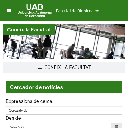
Facultat de Biociències
Prem
UAB
per
Universitat
desplegar
Coneix la Facultat
Autònoma
el
de
menú
Barcelona
de
Facultat
de
Biociències
Desplegar
CONEIX LA FACULTAT
la
navegació
Cercador de notícies
Expressions de cerca
Des de