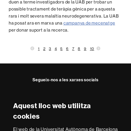
duen a terme investigadors de la UAB per trobar un
possible tractament de teràpia gènica per a aquesta
rara i molt severa malaltia neurodegenerativa. La UAB
ha posat ara en marxa una
campanya de mecenatge
per donar suport a la recerca.
1
2
3
4
5
6
7
8
9
10
Segueix-nos a les xarxes socials
Twitter
Instagram
Aquest lloc web utilitza
Reconeixement internacional de l'excel·lència
cookies
HR
Excellence
El web de la Universitat Autònoma de Barcelona
in