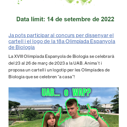
Ja pots participar al concurs per dissenyar el
cartell i el logo de la 18a Olimpíada Espanyola
de Biologia
La
XVIII Olimpíada Espanyola de Biologia
se celebrarà
del 23 al 26 de març de 2023
a la UAB. Anima’t i
proposa un
cartell i un logotip
per les Olimpíades de
Biologia que se celebren “a casa”!