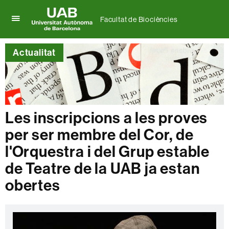
Facultat de Biociències
Prem
UAB
per
Universitat
desplegar
Actualitat
Autònoma
el
de
menú
Barcelona
de
Facultat
de
Biociències
Les inscripcions a les proves
per ser membre del Cor, de
l'Orquestra i del Grup estable
de Teatre de la UAB ja estan
obertes