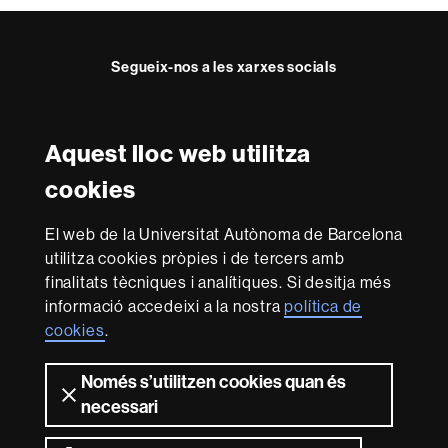
Segueix-nos a les xarxes socials
Twitter
Instagram
Aquest lloc web utilitza
Reconeixement internacional de l'excel·lència
cookies
HR
Excellence
El web de la Universitat Autònoma de Barcelona
in
Research
utilitza cookies pròpies i de tercers amb
-
Amb el finançament de
finalitats tècniques i analítiques. Si desitja més
Euraxess
informació accedeixi a la nostra
política de
cookies
.
Sobre
Només s’utilitzen cookies quan és
aquest
necessari
web
Avís legal
Protecció de dades
Sobre el