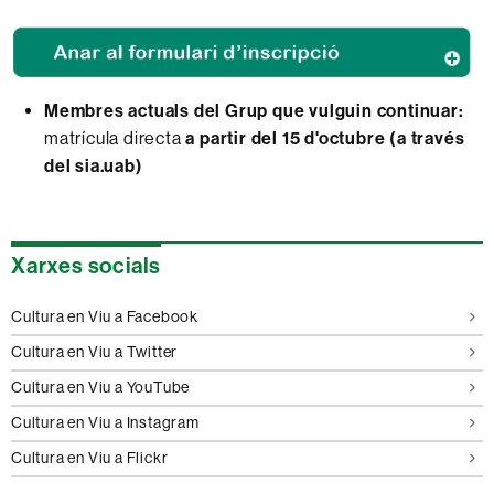
Membres actuals del Grup que vulguin continuar:
matrícula directa
a partir del 15 d'octubre (a través
del sia.uab)
Informació
Xarxes socials
complementària
Cultura en Viu a Facebook
Cultura en Viu a Twitter
Cultura en Viu a YouTube
Cultura en Viu a Instagram
Cultura en Viu a Flickr