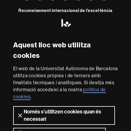
Reconeixement internacional de l'excel·lència
HR
Excellence
in
Research
-
Aquest lloc web utilitza
Amb el finançament de
Euraxess
cookies
Sobre
El web de la Universitat Autònoma de Barcelona
utilitza cookies pròpies i de tercers amb
aquest
finalitats tècniques i analítiques. Si desitja més
web
Avís legal
Protecció de dades
Sobre el
informació accedeixi a la nostra
política de
web
Accessibilitat web
Mapa del web UAB
cookies
.
Som una universitat capdavantera que imparteix una
Només s’utilitzen cookies quan és
docència de qualitat i excel·lència, diversificada,
multidisciplinària i flexible, ajustada a les necessitats de
necessari
la societat i adaptada als nous models de l'Europa del
coneixement. La UAB és reconeguda internacionalment