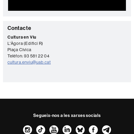
C
Contacte
o
Cultura en Viu
L'Àgora (Edifici R)
n
Plaça Cívica
t
Telèfon: 93 581 22 04
a
cultura.enviu@uab.cat
c
t
e
Segueix-nos a les xarxes socials
Instagram
TikTok
YouTube
LinkedIn
Bluesky
Faceboo
Teleg