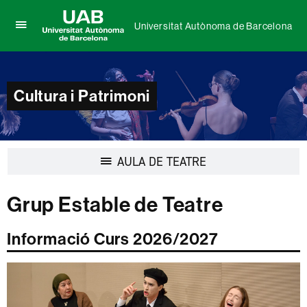
Universitat Autònoma de Barcelona
Prem
UAB
per
Universitat
desplegar
Autònoma
el
de
menú
Cultura i Patrimoni
Barcelona
de
Universitat
Autònoma
de
Barcelona
Desplegar
AULA DE TEATRE
la
navegació
Grup Estable de Teatre
Informació Curs 2026/2027