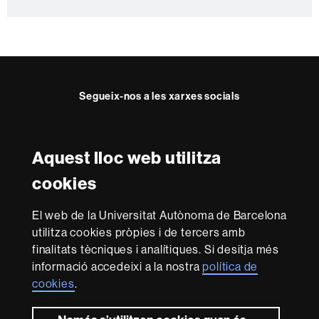
n
t
a
c
t
Segueix-nos a les xarxes socials
e
Twitter
Instagram
Aquest lloc web utilitza
Reconeixement internacional de l'excel·lència
cookies
HR
Excellence
El web de la Universitat Autònoma de Barcelona
in
Research
utilitza cookies pròpies i de tercers amb
-
Amb el finançament de
finalitats tècniques i analítiques. Si desitja més
Euraxess
informació accedeixi a la nostra
política de
cookies
.
Sobre