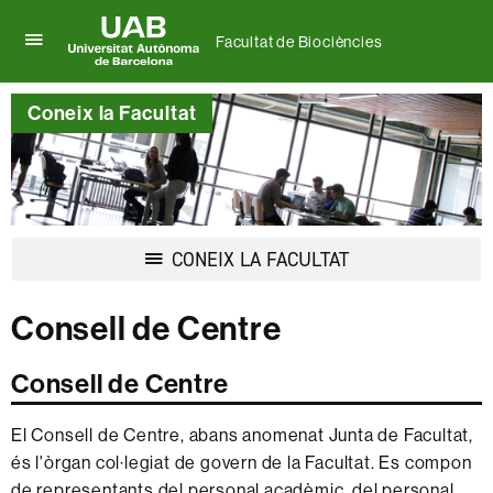
Facultat de Biociències
Prem
UAB
per
Universitat
desplegar
Coneix la Facultat
Autònoma
el
de
menú
Barcelona
de
Facultat
de
Biociències
Desplegar
CONEIX LA FACULTAT
la
navegació
Consell de Centre
Consell de Centre
El Consell de Centre, abans anomenat Junta de Facultat,
és l'òrgan col·legiat de govern de la Facultat. Es compon
de representants del personal acadèmic, del personal