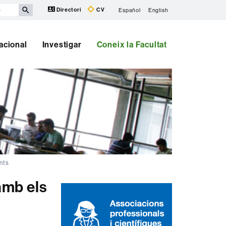
Directori
CV
Español
English
nacional
Investigar
Coneix la Facultat
nts
amb els
Informació
complementària