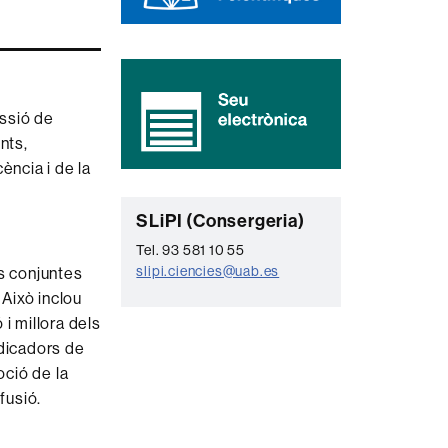
ssió de
nts,
ència i de la
C
SLiPI (Consergeria)
o
Tel. 93 581 10 55
slipi.ciencies@uab.es
ns conjuntes
n
 Això inclou
t
 i millora dels
a
indicadors de
c
oció de la
t
fusió.
e