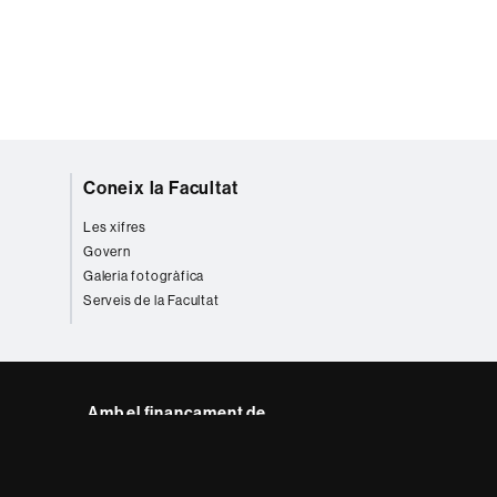
Coneix la Facultat
Les xifres
Govern
Galeria fotogràfica
Serveis de la Facultat
Amb el finançament de