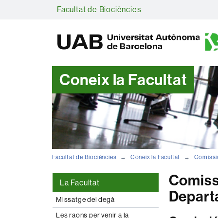
Facultat de Biociències
Coneix la Facultat
Facultat de Biociències
Coneix la Facultat
Comissi
Comissi
La Facultat
Depart
Missatge del degà
Les raons per venir a la