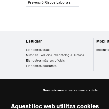
Prevenció Riscos Laborals
Mapa
Estudiar
Mobili
web
Els nostres graus
Incoming
Mínor en Evolució i Paleontologia Humana
Els nostres màsters oficials
Els nostres doctorats
Segueix-nos a les xarxes socials
Twitter
Instagra
Aquest lloc web utilitza cookies