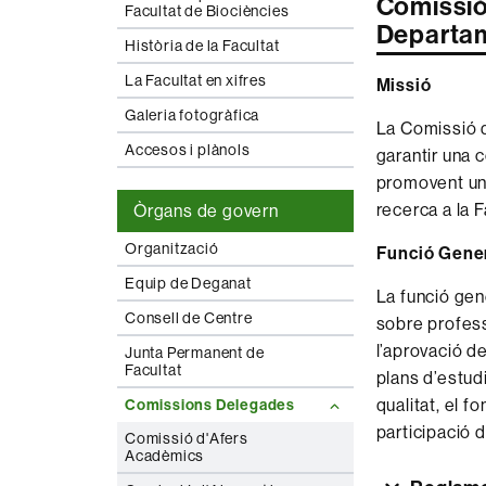
Comissió
Facultat de Biociències
Departa
Història de la Facultat
La Facultat en xifres
Missió
Galeria fotogràfica
La Comissió d
Accesos i plànols
garantir una 
promovent un 
recerca a la F
Òrgans de govern
Organització
Funció Gene
Equip de Deganat
La funció gen
Consell de Centre
sobre professo
l’aprovació de
Junta Permanent de
Facultat
plans d’estudi
qualitat, el f
Comissions Delegades
participació d
Comissió d'Afers
Acadèmics