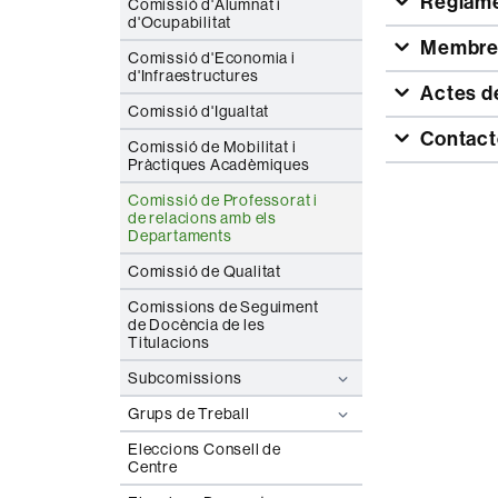
Reglam
Comissió d'Alumnat i
d'Ocupabilitat
Membre
Comissió d'Economia i
d'Infraestructures
Actes d
Comissió d'Igualtat
Contact
Comissió de Mobilitat i
Pràctiques Acadèmiques
Comissió de Professorat i
de relacions amb els
Departaments
Comissió de Qualitat
Comissions de Seguiment
de Docència de les
Titulacions
Subcomissions
Grups de Treball
Eleccions Consell de
Centre