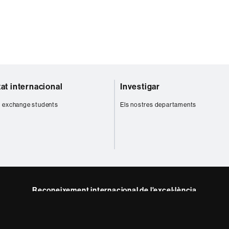
tat internacional
Investigar
 exchange students
Els nostres departaments
Reconeixement internacional de l'excel·lència
HR
m
Excellence
in