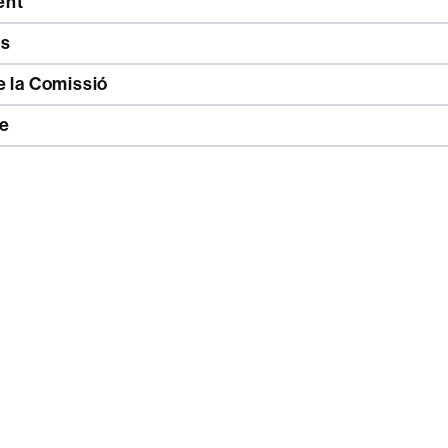
ent
s
e la Comissió
e