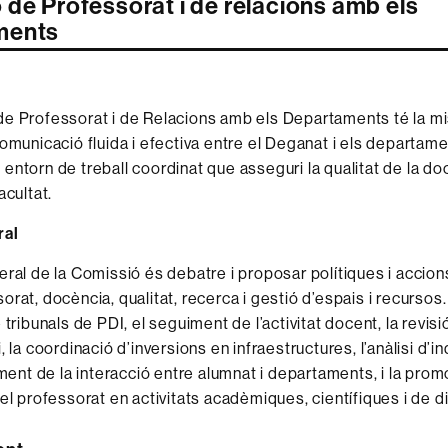
 de Professorat i de relacions amb els
ments
e Professorat i de Relacions amb els Departaments té la mi
comunicació fluida i efectiva entre el Deganat i els departame
entorn de treball coordinat que asseguri la qualitat de la doc
acultat.
ral
eral de la Comissió és debatre i proposar polítiques i accio
rat, docència, qualitat, recerca i gestió d’espais i recursos.
 tribunals de PDI, el seguiment de l’activitat docent, la revisió
, la coordinació d’inversions en infraestructures, l’anàlisi d’
oment de la interacció entre alumnat i departaments, i la prom
el professorat en activitats acadèmiques, científiques i de di