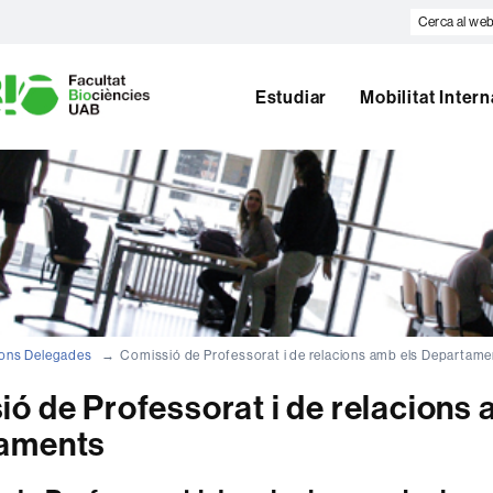
Cerca
al
U
web
A
B
Estudiar
Mobilitat Inter
ons Delegades
Comissió de Professorat i de relacions amb els Departame
ó de Professorat i de relacions 
aments