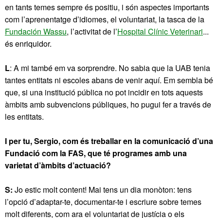
en tants temes sempre és positiu, i són aspectes importants
com l’aprenentatge d’idiomes, el voluntariat, la tasca de la
Fundación Wassu
, l’activitat de l’
Hospital Clínic Veterinari
...
és enriquidor.
L
: A mi també em va sorprendre. No sabia que la UAB tenia
tantes entitats ni escoles abans de venir aquí. Em sembla bé
que, si una institució pública no pot incidir en tots aquests
àmbits amb subvencions públiques, ho pugui fer a través de
les entitats.
I per tu, Sergio, com és treballar en la comunicació d’una
Fundació com la FAS, que té programes amb una
varietat d’àmbits d’actuació?
S:
Jo estic molt content! Mai tens un dia monòton: tens
l’opció d’adaptar-te, documentar-te i escriure sobre temes
molt diferents, com ara el voluntariat de justícia o els