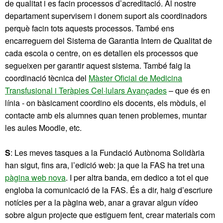
de qualitat i es facin processos d’acreditació. Al nostre
departament supervisem i donem suport als coordinadors
perquè facin tots aquests processos. També ens
encarreguem del Sistema de Garantia Intern de Qualitat de
cada escola o centre, on es detallen els processos que
segueixen per garantir aquest sistema. També faig la
coordinació tècnica del
Màster Oficial de Medicina
Transfusional i Teràpies Cel·lulars Avançades
– que és en
línia - on bàsicament coordino els docents, els mòduls, el
contacte amb els alumnes quan tenen problemes, muntar
les aules Moodle, etc.
S
: Les meves tasques a la Fundació Autònoma Solidària
han sigut, fins ara, l’edició web: ja que la FAS ha tret una
pàgina web nova
. I per altra banda, em dedico a tot el que
engloba la comunicació de la FAS. És a dir, haig d’escriure
notícies per a la pàgina web, anar a gravar algun vídeo
sobre algun projecte que estiguem fent, crear materials com