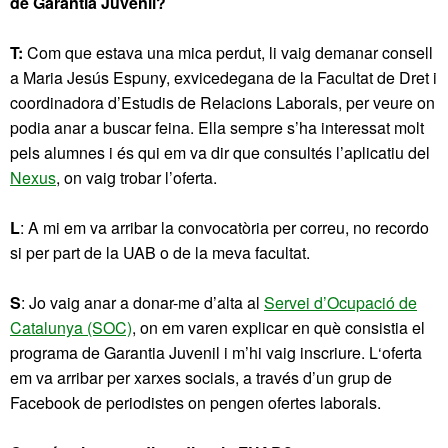
de Garantia Juvenil?
T:
Com que estava una mica perdut, li vaig demanar consell
a Maria Jesús Espuny, exvicedegana de la Facultat de Dret i
coordinadora d’Estudis de Relacions Laborals, per veure on
podia anar a buscar feina. Ella sempre s’ha interessat molt
pels alumnes i és qui em va dir que consultés l’aplicatiu del
Nexus
, on vaig trobar l’oferta.
L
: A mi em va arribar la convocatòria per correu, no recordo
si per part de la UAB o de la meva facultat.
S
: Jo vaig anar a donar-me d’alta al
Servei d’Ocupació de
Catalunya (SOC)
, on em varen explicar en què consistia el
programa de Garantia Juvenil i m’hi vaig inscriure. L‘oferta
em va arribar per xarxes socials, a través d’un grup de
Facebook de periodistes on pengen ofertes laborals.