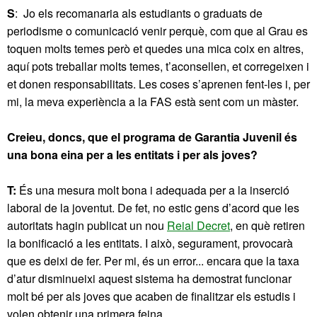
S
: Jo els recomanaria als estudiants o graduats de
periodisme o comunicació venir perquè, com que al Grau es
toquen molts temes però et quedes una mica coix en altres,
aquí pots treballar molts temes, t’aconsellen, et corregeixen i
et donen responsabilitats. Les coses s’aprenen fent-les i, per
mi, la meva experiència a la FAS està sent com un màster.
Creieu, doncs, que el programa de Garantia Juvenil és
una bona eina per a les entitats i per als joves?
T:
És una mesura molt bona i adequada per a la inserció
laboral de la joventut. De fet, no estic gens d’acord que les
autoritats hagin publicat un nou
Reial Decret
, en què retiren
la bonificació a les entitats. I això, segurament, provocarà
que es deixi de fer. Per mi, és un error... encara que la taxa
d’atur disminueixi aquest sistema ha demostrat funcionar
molt bé per als joves que acaben de finalitzar els estudis i
volen obtenir una primera feina.