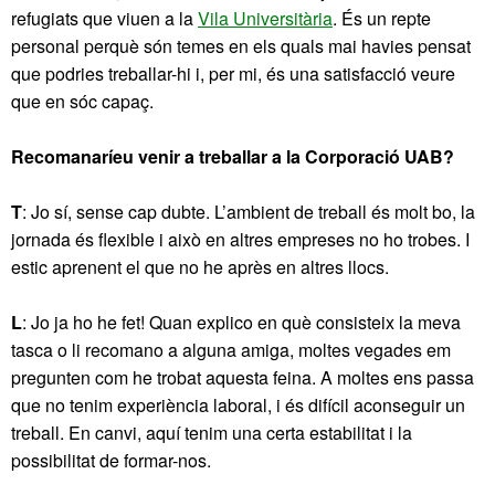
refugiats que viuen a la
Vila Universitària
. És un repte
personal perquè són temes en els quals mai havies pensat
que podries treballar-hi i, per mi, és una satisfacció veure
que en sóc capaç.
Recomanaríeu venir a treballar a la Corporació UAB?
T
: Jo sí, sense cap dubte. L’ambient de treball és molt bo, la
jornada és flexible i això en altres empreses no ho trobes. I
estic aprenent el que no he après en altres llocs.
L
: Jo ja ho he fet! Quan explico en què consisteix la meva
tasca o li recomano a alguna amiga, moltes vegades em
pregunten com he trobat aquesta feina. A moltes ens passa
que no tenim experiència laboral, i és difícil aconseguir un
treball. En canvi, aquí tenim una certa estabilitat i la
possibilitat de formar-nos.