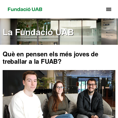
Pr
pe
de
La Fundació UAB
el
me
de
Fu
Què en pensen els més joves de
UA
treballar a la FUAB?