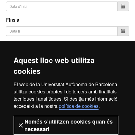
Fins a
Cerca
Aquest lloc web utilitza
cookies
Inici
Avís Legal
Política de Privacitat
El web de la Universitat Autònoma de Barcelona
Canal intern d'informació
Protecció de dades
utilitza cookies pròpies i de tercers amb finalitats
Sobre el web
tècniques i analítiques. Si desitja més informació
accedeixi a la nostra
política de cookies
.
Fundació UAB | Universitat Autònoma de Barcelona
La Fundació Universitat Autònoma de Barcelona és una
Només s’utilitzen cookies quan és
entitat creada en el si de la Universitat Autònoma de
necessari
Barcelona que col·labora en el foment i la realització