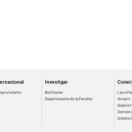
ternacional
Investigar
Coneix
nge students
BioCluster
Les xifr
Departaments de la Facultat
Govern
Galeria 
Serveis 
Unitats