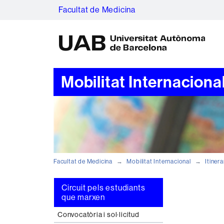
Facultat de Medicina
U
A
B
Mobilitat Internaciona
Facultat de Medicina
Mobilitat Internacional
Itinera
Circuit pels estudiants
que marxen
Convocatòria i sol·licitud