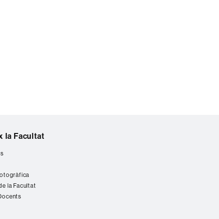
 la Facultat
es
fotogràfica
de la Facultat
 Docents