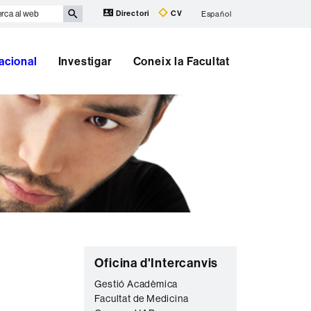
rca
Directori
CV
Español
b
nacional
Investigar
Coneix la Facultat
Informació
C
Oficina d'Intercanvis
complementària
o
Gestió Acadèmica
Facultat de Medicina
n