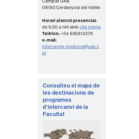
Campus UAB
t
08193 Cerdanyola del Vallès
a
Horari atenció presencial:
c
de 9:30 a 14h amb
cita prèvia
t
Telèfon:
+34 935813276
e-mail:
e
intercanvis.medicina@uab.c
at
Consulteu el mapa de
les destinacions de
programes
d'intercanvi de la
Facultat