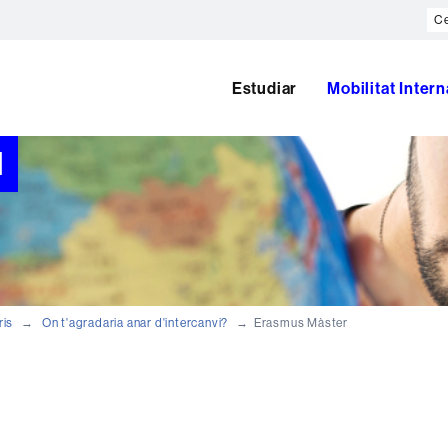
Ce
al
we
Estudiar
Mobilitat Inter
l
ris
On t'agradaria anar d'intercanvi?
Erasmus Màster