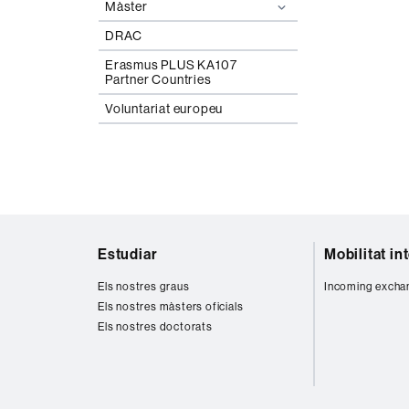
Màster
DRAC
Erasmus PLUS KA107
Partner Countries
Voluntariat europeu
Mapa
Estudiar
Mobilitat in
web
Els nostres graus
Incoming excha
Els nostres màsters oficials
Els nostres doctorats