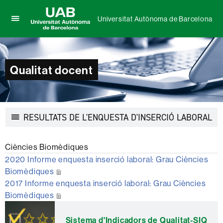
Universitat Autònoma de Barcelona
Prem
UAB
per
Universitat
desplegar
Autònoma
el
de
Qualitat docent
menú
Barcelona
de
Universitat
Autònoma
de
Des
RESULTATS DE L'ENQUESTA D'INSERCIÓ LABORAL
Barcelona
la
nav
Ciències Biomèdiques
2020 Informe enquesta inserció laboral: Grau Ciències
Biomèdiques
2017 Informe enquesta inserció laboral: Grau Ciències
Biomèdiques
Informació
complementària
Sistema d'Indicadors de Qualitat-SIQ