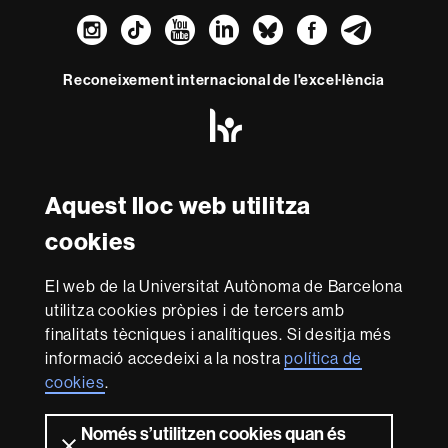
Instagram
TikTok
YouTube
LinkedIn
Bluesky
Faceboo
Teleg
Reconeixement internacional de l'excel·lència
HR
Excellence
in
Research
Amb el finançament de
-
Aquest lloc web utilitza
Euraxess
cookies
Sobre
El web de la Universitat Autònoma de Barcelona
aquest
utilitza cookies pròpies i de tercers amb
web
Avís legal
Protecció de dades
Sobre el
finalitats tècniques i analítiques. Si desitja més
informació accedeixi a la nostra
política de
web
Accessibilitat web
Mapa del web UAB
cookies
.
Som una universitat capdavantera que imparteix una
docència de qualitat i excel·lència, diversificada,
Només s’utilitzen cookies quan és
multidisciplinària i flexible, ajustada a les necessitats de