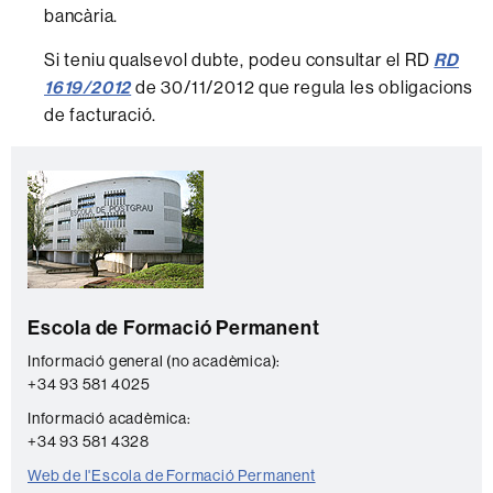
bancària.
Si teniu qualsevol dubte, podeu consultar el RD
RD
1619/2012
de 30/11/2012 que regula les obligacions
de facturació.
Informació
C
complementària
o
n
t
a
Escola de Formació Permanent
c
t
Informació general (no acadèmica):
+34 93 581 4025
e
Informació acadèmica:
+34 93 581 4328
Web de l'Escola de Formació Permanent