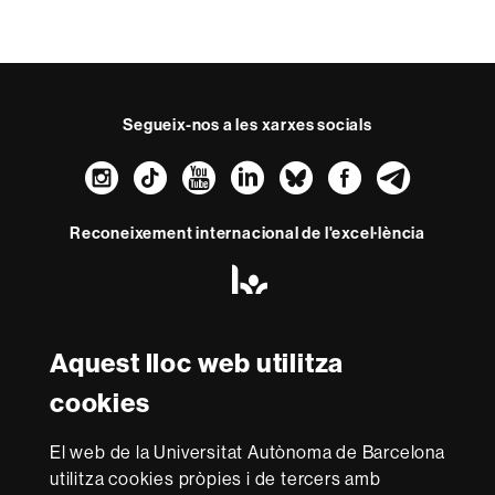
Segueix-nos a les xarxes socials
Instagram
TikTok
YouTube
LinkedIn
Bluesky
Faceboo
Teleg
Reconeixement internacional de l'excel·lència
HR
Excellence
in
Research
-
Aquest lloc web utilitza
Amb el finançament de
Euraxess
cookies
Sobre
El web de la Universitat Autònoma de Barcelona
utilitza cookies pròpies i de tercers amb
aquest