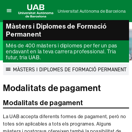
Universitat Autònoma de Barcelona
Prem
UAB
per
Màsters i Diplomes de Formació
Universitat
desplegar
Autònoma
Permanent
el
de
menú
Barcelona
de
Més de 400 màsters i diplomes per fer un pas
Universitat
endavant en la teva carrera professional. Tria
Autònoma
futur, tria UAB.
de
Barcelona
MÀSTERS I DIPLOMES DE FORMACIÓ PERMANENT
Desplegar
la
Modalitats de pagament
navegació
Modalitats de pagament
La UAB accepta diferents formes de pagament, però no
totes són aplicables a tots els programes. Alguns
màsters i postgraus ofereixen també la possibilitat de