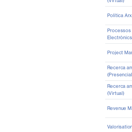
(Virtual)
Política Ar
Processos 
Electrònic
Project Ma
Recerca am
(Presencial
Recerca am
(Virtual)
Revenue M
Valorisati