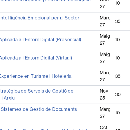
10
27
Intel·ligència Emocional per al Sector
Març
35
27
Maig
Aplicada a l'Entorn Digital (Presencial)
10
27
Maig
Aplicada a l'Entorn Digital (Virtual)
10
27
Març
xperience en Turisme i Hoteleria
35
27
stratègica de Serveis de Gestió de
Nov
30
i Arxiu
25
 Sistemes de Gestió de Documents
Març
10
s
27
Oct