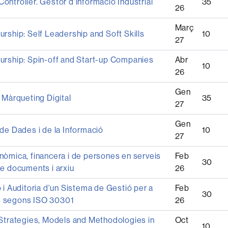
ntroller. Gestor d'informació Industrial
35
26
Març
rship: Self Leadership and Soft Skills
10
27
urship: Spin-off and Start-up Companies
Abr
10
26
Gen
 Màrqueting Digital
35
27
Gen
de Dades i de la Informació
10
27
nòmica, financera i de persones en serveis
Feb
30
e documents i arxiu
26
 i Auditoria d'un Sistema de Gestió per a
Feb
30
 segons ISO 30301
26
 Strategies, Models and Methodologies in
Oct
10