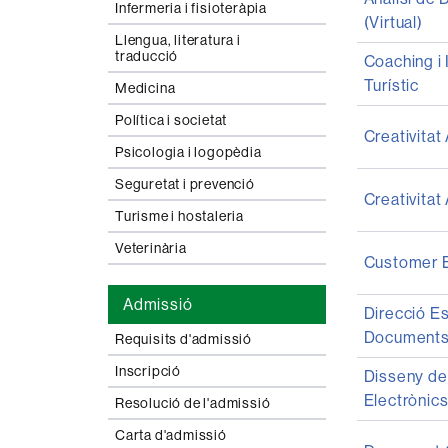
Infermeria i fisioteràpia
(Virtual)
Llengua, literatura i
traducció
Coaching i 
Turístic
Medicina
Política i societat
Creativitat 
Psicologia i logopèdia
Seguretat i prevenció
Creativitat 
Turisme i hostaleria
Veterinària
Customer E
Admissió
Direcció E
Documents 
Requisits d'admissió
Inscripció
Disseny de
Electrònic
Resolució de l'admissió
Carta d'admissió