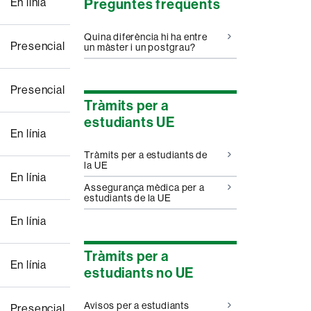
En línia
Preguntes freqüents
Quina diferència hi ha entre
Presencial
un màster i un postgrau?
Presencial
Tràmits per a
estudiants UE
En línia
Tràmits per a estudiants de
la UE
En línia
Assegurança mèdica per a
estudiants de la UE
En línia
Tràmits per a
En línia
estudiants no UE
Avisos per a estudiants
Presencial