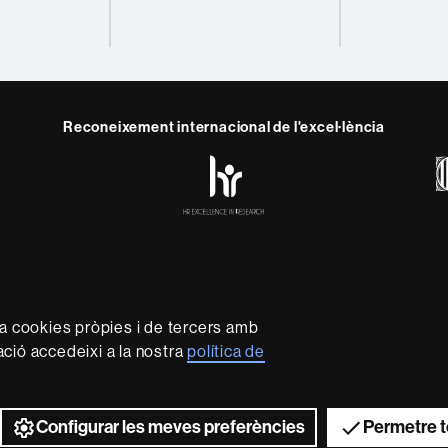
Reconeixement internacional de l'excel·lència
HR
y
ebook
Telegram
Excellence
in
Research
-
Euraxess
rotecció de dades
Sobre el web
Accessibilitat web
Mapa 
capdavantera que imparteix una docència de qualitat i excel·l
za cookies pròpies i de tercers amb
xible, ajustada a les necessitats de la societat i adaptada al
mació accedeixi a la nostra
política de
 és reconeguda internacionalment per la qualitat i el caràc
recerca.
2026 Universitat Autònoma de Barcelona
Configurar les meves preferències
Permetre t