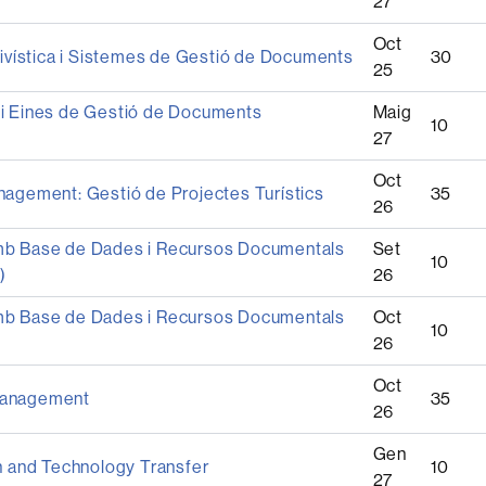
27
Oct
xivística i Sistemes de Gestió de Documents
30
25
i Eines de Gestió de Documents
Maig
10
s
27
Oct
nagement: Gestió de Projectes Turístics
35
26
b Base de Dades i Recursos Documentals
Set
10
)
26
b Base de Dades i Recursos Documentals
Oct
10
26
Oct
anagement
35
26
Gen
on and Technology Transfer
10
27