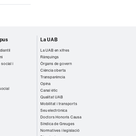
mpus
La UAB
diantil
La UAB en xifres
ni
Rànquings
 social i
Òrgans de govern
Ciència oberta
Transparència
Opina
social
Canal ètic
Qualitat UAB
Mobilitat i transports
Seu electrònica
Doctors Honoris Causa
Síndica de Greuges
Normatives i legislació