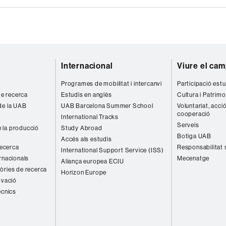
Internacional
Viure el ca
Programes de mobilitat i intercanvi
Participació estu
 de recerca
Estudis en anglès
Cultura i Patrimo
de la UAB
UAB Barcelona Summer School
Voluntariat, acció
cooperació
International Tracks
Serveis
 la producció
Study Abroad
Botiga UAB
Accés als estudis
recerca
Responsabilitat 
International Support Service (ISS)
rnacionals
Mecenatge
Aliança europea ECIU
òries de recerca
Horizon Europe
ovació
ècnics