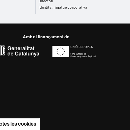
Directori
Identitat i imatge corporativa
Amb el finançament de
del web UAB
ència, diversificada,
s nous models de l'Europa
ter innovador de la seva
otes les cookies