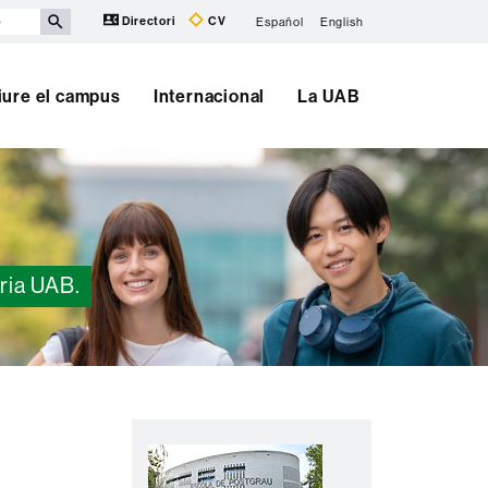
Directori
CV
Español
English
iure el campus
Internacional
La UAB
tria UAB.
Informació
C
complementària
o