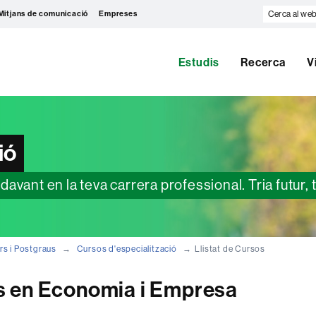
Cerca
Mitjans de comunicació
Empreses
al
web
Estudis
Recerca
V
ió
vant en la teva carrera professional. Tria futur, 
rs i Postgraus
Cursos d'especialització
Llistat de Cursos
s en Economia i Empresa