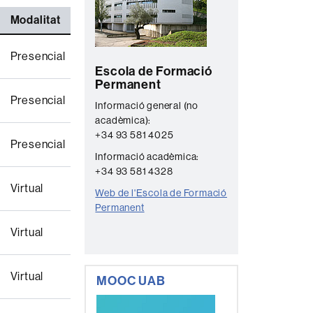
n
s
Modalitat
t
a
Presencial
Escola de Formació
c
Permanent
t
Presencial
Informació general (no
e
acadèmica):
+34 93 581 4025
Presencial
Informació acadèmica:
+34 93 581 4328
Virtual
Web de l'Escola de Formació
Permanent
Virtual
Virtual
MOOC UAB