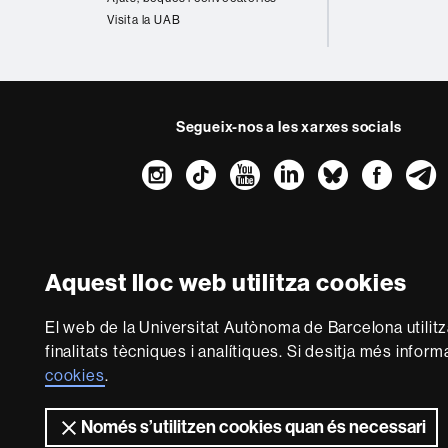
Visita la UAB
Segueix-nos a les xarxes socials
Instagram
TikTok
YouTube
LinkedIn
Bluesk
Fac
Sobre
aquest
Aquest lloc web utilitza cookies
web
Avís legal
P
Som una universitat 
El web de la Universitat Autònoma de Barcelona utilit
multidisciplinària i fle
finalitats tècniques i analítiques. Si desitja més infor
del coneixement. La UAB
cookies
.
Només s’utilitzen cookies quan és necessari