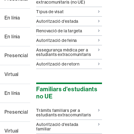
extracomunitaris (no UE)
Tipus de visat
En línia
Autorització d'estada
Renovació de la targeta
En línia
Autorització de feina
Assegurança mèdica per a
estudiants extracomunitaris
Presencial
Autorització de retorn
Virtual
Familiars d'estudiants
En línia
no UE
Tràmits familiars per a
Presencial
estudiants extracomunitaris
Autorització d'estada
familiar
Virtual