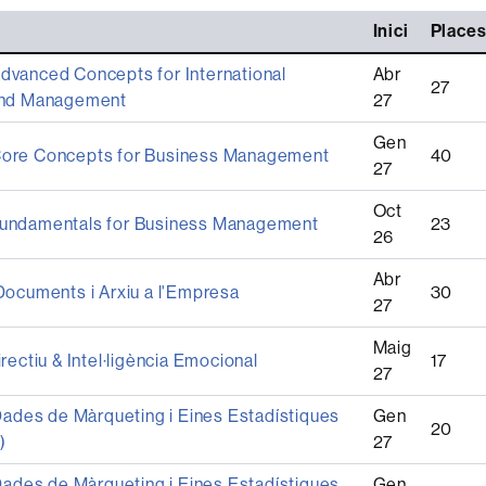
Inici
Place
vanced Concepts for International
Abr
27
and Management
27
Gen
ore Concepts for Business Management
40
27
Oct
undamentals for Business Management
23
26
Abr
Documents i Arxiu a l'Empresa
30
27
Maig
rectiu & Intel·ligència Emocional
17
27
Dades de Màrqueting i Eines Estadístiques
Gen
20
)
27
Dades de Màrqueting i Eines Estadístiques
Gen