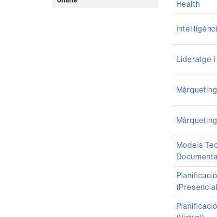
online
Health
Intel·ligènc
Lideratge i
Màrqueting 
Màrqueting 
Models Tec
Documenta
Planificaci
(Presencial
Planificaci