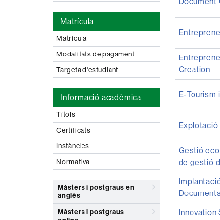
Document Co
Matrícula
Entrepreneu
Matrícula
Modalitats de pagament
Entreprene
Creation
Targeta d'estudiant
E-Tourism i
Informació acadèmica
Títols
Explotació 
Certificats
Instàncies
Gestió eco
Normativa
de gestió d
Implantació
Màsters i postgraus en
Documents
anglès
Màsters i postgraus
Innovation