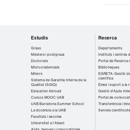
Mapa
Estudis
Recerca
web
Graus
Departaments
Màsters i postgraus
Instituts i centres
Doctorats
Portal de Recerca 
Microcredencials
Biblioteques
Mínors
EGRETA: Gestió de
científica
Sistema de Garantia Interna de la
Qualitat (SGIQ)
Eines i suport a la 
Education Abroad
Gestió d'Ajuts Inte
Cursos MOOC UAB
Portal de convocat
UAB Barcelona Summer School
Transferència i inn
La docència a la UAB
Serveis cientificot
Facultats i escoles
Universitat a l'Abast
Ajuts, beques i convocatòries