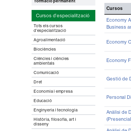
formació permanent
Cursos
Cursos d'especialització
Economy Ad
Tots els cursos
Business 
d'especialització
Agroalimentació
Economy C
Biociències
Ciències i ciències
Economy F
ambientals
Comunicació
Gestió de 
Dret
Economia i empresa
Personal Di
Educació
Enginyeria i tecnologia
Anàlisi de 
(Presencial
Història, filosofia, art i
disseny
Anàlisi de 