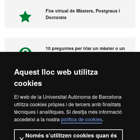
Fira virtual de Màsters, Postgraus i
Doctorats
10 preguntes per triar un màster o un
postgrau
Aquest lloc web utilitza
cookies
Vídeos. Fira virtual de màsters,
postgraus i doctorats
El web de la Universitat Autònoma de Barcelona
utilitza cookies pròpies i de tercers amb finalitats
tècniques i analítiques. Si desitja més informació
accedeixi a la nostra
política de cookies
.
Inici
Avís legal
Protecció de dades
Només s’utilitzen cookies quan és