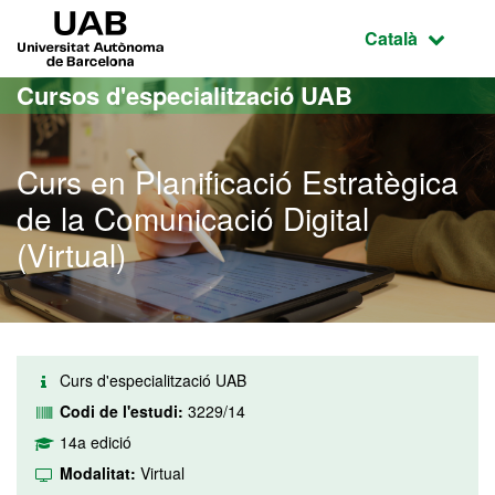
Ves al contingut principal
Ves a la navegació de la pàgina
UAB Universitat Autònoma de Barcelona
Idioma selecci
Català
Cursos d'especialització UAB
Curs en Planificació Estratègica
de la Comunicació Digital
(Virtual)
Curs d'especialització UAB
Codi de l'estudi:
3229/14
14a edició
Modalitat:
Virtual