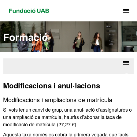
Pr
pe
de
Formació
el
me
de
Fu
UA
Despl
Grau
la
Modificacions i anul·lacions
naveg
Modificacions i ampliacions de matrícula
Si vols fer un canvi de grup, una anul·lació d’assignatures o
una ampliació de matrícula, hauràs d’abonar la taxa de
modificació de matrícula (27,27 €).
Aquesta taxa només es cobra la primera vegada que facis