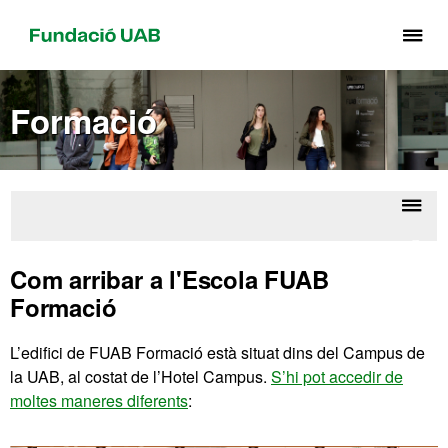
Pr
pe
de
Formació
el
me
de
Fu
UA
Despl
Cone
la
l'Esc
Com arribar a l'Escola FUAB
naveg
Formació
L’edifici de FUAB Formació està situat dins del Campus de
la UAB, al costat de l’Hotel Campus.
S’hi pot accedir de
moltes maneres diferents
: