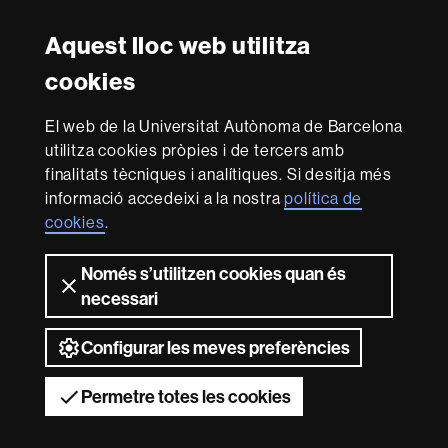
Instagram
Twitter
Facebook
Youtube
LinkedIn
FFL
FFL
FFL
FFL
UAB
Aquest lloc web utilitza
Reconeixement internacional de l'excel·lència
cookies
HR
Excellence
El web de la Universitat Autònoma de Barcelona
in
utilitza cookies pròpies i de tercers amb
Research
Amb el finançament de
-
finalitats tècniques i analítiques. Si desitja més
Euraxess
informació accedeixi a la nostra
política de
cookies
.
Sobre
Només s’utilitzen cookies quan és
aquest
necessari
web
Avís legal
Protecció de dades
Sobre el
web
Accessibilitat web
Mapa del web UAB
Configurar les meves preferències
2026 Universitat Autònoma de Barcelona
Permetre totes les cookies