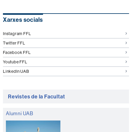
Informació
Xarxes socials
complementària
Instagram FFL
Twitter FFL
Facebook FFL
Youtube FFL
LinkedIn UAB
Revistes de la Facultat
Alumni UAB