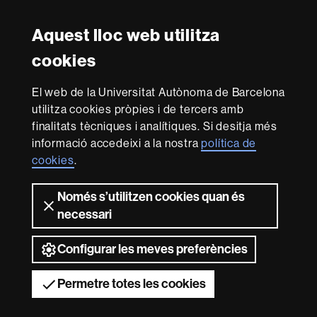
Twitter
YouTube
Instagram
Aquest lloc web utilitza
Reconeixement internacional de l'excel·lència
cookies
HR
Excellence
El web de la Universitat Autònoma de Barcelona
in
Research
utilitza cookies pròpies i de tercers amb
-
Amb el finançament de
finalitats tècniques i analítiques. Si desitja més
Euraxess
informació accedeixi a la nostra
política de
cookies
.
Sobre
Només s’utilitzen cookies quan és
aquest
necessari
web
Avís legal
Protecció de dades
Sobre el
web
Accessibilitat web
Mapa del web UAB
Configurar les meves preferències
2026 Universitat Autònoma de Barcelona
Permetre totes les cookies