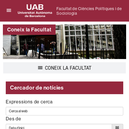
Facultat de Ciències Polítiques i de
Sociologia
Prem
UAB
per
Universitat
desplegar
Coneix la Facultat
Autònoma
el
de
menú
Barcelona
de
Facultat
de
Ciències
Polítiques
Desplegar
CONEIX LA FACULTAT
i
la
de
navegació
Sociologia
Cercador de notícies
Expressions de cerca
Des de