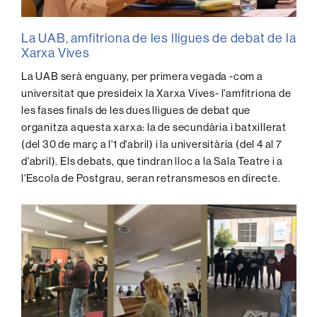
La UAB, amfitriona de les lligues de debat de la
Xarxa Vives
La UAB serà enguany, per primera vegada -com a
universitat que presideix la Xarxa Vives- l'amfitriona de
les fases finals de les dues lligues de debat que
organitza aquesta xarxa: la de secundària i batxillerat
(del 30 de març a l'1 d'abril) i la universitària (del 4 al 7
d'abril). Els debats, que tindran lloc a la Sala Teatre i a
l'Escola de Postgrau, seran retransmesos en directe.