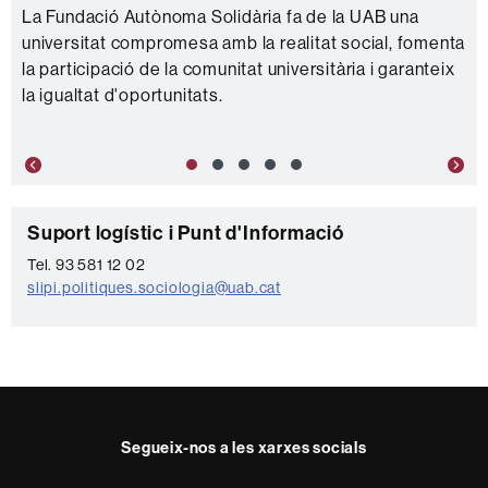
La Fundació Autònoma Solidària fa de la UAB una
universitat compromesa amb la realitat social, fomenta
la participació de la comunitat universitària i garanteix
la igualtat d'oportunitats.
Previous
Nex
C
Suport logístic i Punt d'Informació
o
Tel. 93 581 12 02
slipi.politiques.sociologia@uab.cat
n
t
a
c
t
Segueix-nos a les xarxes socials
e