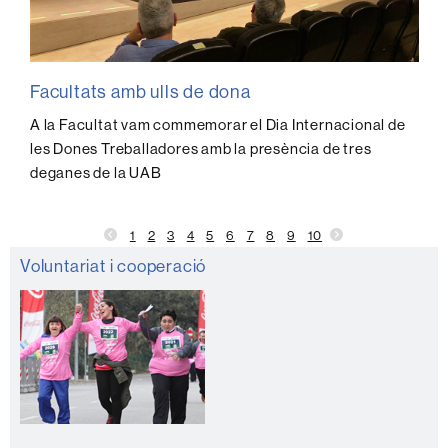
Facultats amb ulls de dona
A la Facultat vam commemorar el Dia Internacional de
les Dones Treballadores amb la presència de tres
deganes de la UAB
1
2
3
4
5
6
7
8
9
10
Informació
Voluntariat i cooperació
complementària