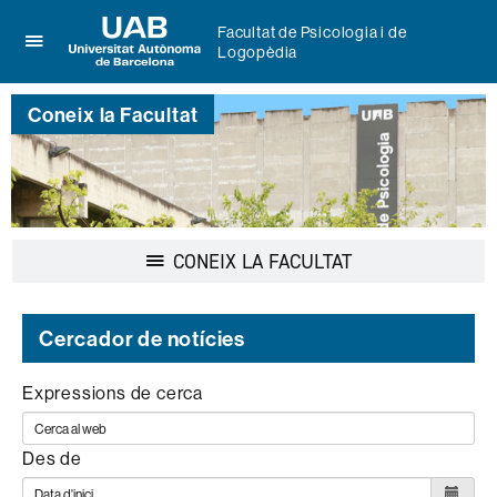
Facultat de Psicologia i de
Logopèdia
Prem
UAB
per
Universitat
desplegar
Coneix la Facultat
Autònoma
el
de
menú
Barcelona
de
Facultat
de
Psicologia
Desplegar
CONEIX LA FACULTAT
i
la
de
navegació
Logopèdia
Cercador de notícies
Expressions de cerca
Des de