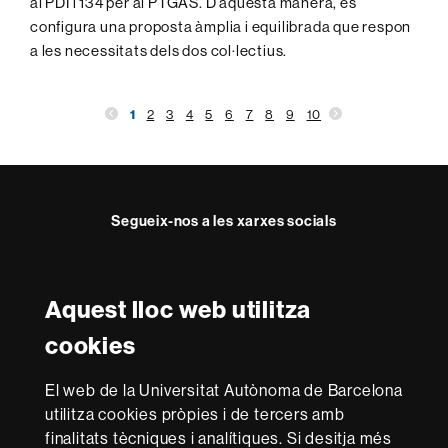
al PDI i 134 per al PTGAS. D’aquesta manera, es
configura una proposta àmplia i equilibrada que respon
a les necessitats dels dos col·lectius.
1
2
3
4
5
6
7
8
9
10
Segueix-nos a les xarxes socials
Facebook
Twitter
Instagram
Aquest lloc web utilitza
Reconeixement internacional de l'excel·lència
cookies
HR
Excellence
El web de la Universitat Autònoma de Barcelona
in
utilitza cookies pròpies i de tercers amb
Research
Amb el finançament de
-
finalitats tècniques i analítiques. Si desitja més