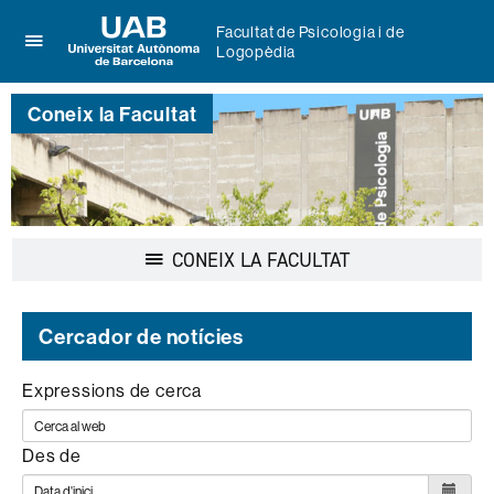
Facultat de Psicologia i de
Logopèdia
Prem
UAB
per
Universitat
desplegar
Coneix la Facultat
Autònoma
el
de
menú
Barcelona
de
Facultat
de
Psicologia
Desplegar
CONEIX LA FACULTAT
i
la
de
navegació
Logopèdia
Cercador de notícies
Expressions de cerca
Des de