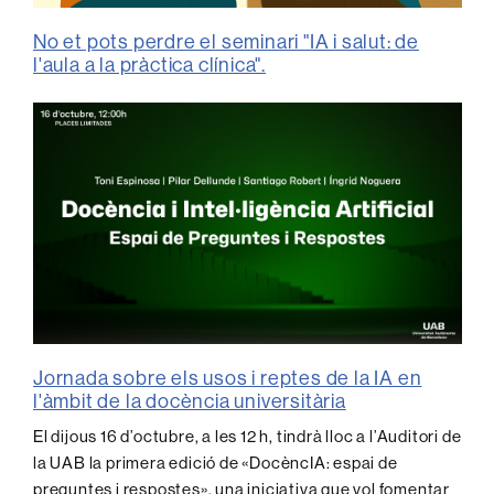
No et pots perdre el seminari "IA i salut: de
l'aula a la pràctica clínica".
Jornada sobre els usos i reptes de la IA en
l'àmbit de la docència universitària
El dijous 16 d’octubre, a les 12 h, tindrà lloc a l’Auditori de
la UAB la primera edició de «DocèncIA: espai de
preguntes i respostes», una iniciativa que vol fomentar