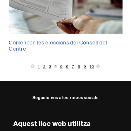
Comencen les eleccions del Consell del
Centre
1
2
3
4
5
6
7
8
9
10
Segueix-nos a les xarxes socials
Facebook
Twitter
Instagram
Aquest lloc web utilitza
Reconeixement internacional de l'excel·lència