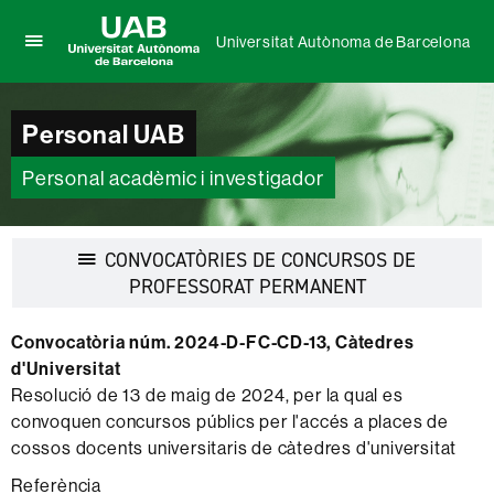
Universitat Autònoma de Barcelona
Prem
UAB
per
Universitat
desplegar
Autònoma
Personal UAB
el
de
menú
Barcelona
de
Personal acadèmic i investigador
Universitat
Autònoma
de
CONVOCATÒRIES DE CONCURSOS DE
Barcelona
Desplegar
PROFESSORAT PERMANENT
la
navegació
Convocatòria núm. 2024-D-FC-CD-13, Càtedres
d'Universitat
Resolució de 13 de maig de 2024, per la qual es
convoquen concursos públics per l'accés a places de
cossos docents universitaris de càtedres d'universitat
Referència