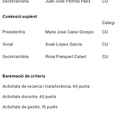
Secretari/ària
Juan José Perona Paez
CU
Comissió suplent
Catego
President/a
María José Canel Crespo
CU
Vocal
Xosé López García
CU
Secretari/ària
Rosa Franquet Calvet
CU
Baremació de criteris
Activitats de recerca i transferència: 40 punts
Activitats docents: 40 punts
Activitats de gestió: 15 punts