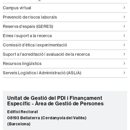
Campus virtual
Prevenció de riscos laborals
Reserva d'espais (GERES)
Eines i suport a la recerca
Comissió d'ètica i experimentació
Suport a l'acreditació i avaluació de la recerca
Recursos lingüístics
Serveis Logístics i Administració (ASLiA)
C
Unitat de Gestió del PDI i Finançament
Específic - Àrea de Gestió de Persones
o
Edifici Rectorat
n
08193 Bellaterra (Cerdanyola del Vallès)
t
(Barcelona)