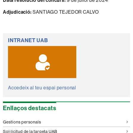
Data resolució del concurs:
9 de juliol de 2024
Adjudicació:
SANTIAGO TEJEDOR CALVO
Informació
INTRANET UAB
complementària
Accedeix al teu espai personal
Enllaços destacats
Gestions personals
Sol·licitud de la targeta UAB