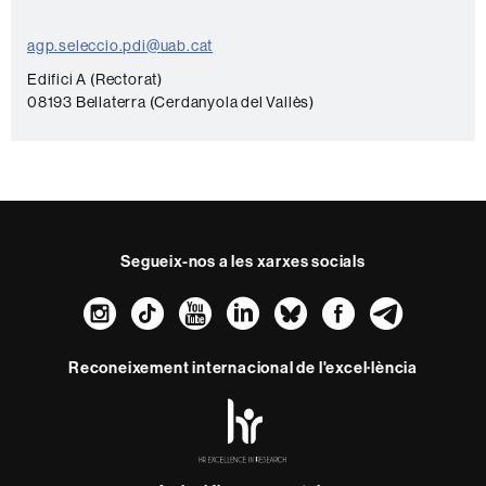
a
c
agp.seleccio.pdi@uab.cat
t
Edifici A (Rectorat)
e
08193 Bellaterra (Cerdanyola del Vallès)
Segueix-nos a les xarxes socials
Instagram
TikTok
YouTube
LinkedIn
Bluesky
Faceboo
Teleg
Reconeixement internacional de l'excel·lència
HR
Excellence
in
Research