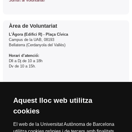
Suma't al Voluntariat!
Contacte
Àrea de Voluntariat
L'Àgora (Edifici R) - Plaça Cívica
Campus de la UAB, 08193
Bellaterra (Cerdanyola del Vallès)
Horari d’atenció:
Dll a Dj de 10 a 18h
Dv de 10 a 15h.
Tel. 93 581 27 57
fas.voluntariat@uab.cat
Aquest lloc web utilitza
cookies
Reconeixement internacional de l'excel·lència
El web de la Universitat Autònoma de Barcelona
utilitza cookies pròpies i de tercers amb finalitats