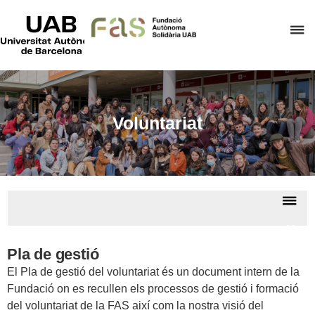
UAB
Universitat
P
Autònoma
de
p
Barcelona
d
el
m
Voluntariat
d
F
A
S
De
la
Volun
na
Pla de gestió
El Pla de gestió del voluntariat és un document intern de la
Fundació on es recullen els processos de gestió i formació
del voluntariat de la FAS així com la nostra visió del