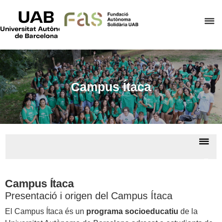
UAB
Universitat
P
Autònoma
de
p
Barcelona
d
el
m
Campus Ítaca
d
F
A
S
De
la
Fund
na
Autò
Solid
Campus Ítaca
Presentació i origen del Campus Ítaca
El Campus Ítaca és un
programa socioeducatiu
de la