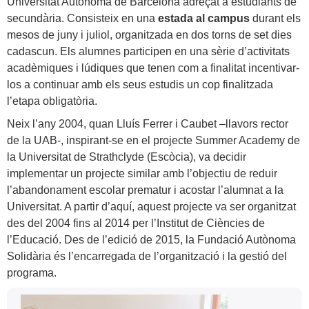
Universitat Autònoma de Barcelona adreçat a estudiants de
secundària. Consisteix en una
estada al campus
durant els
mesos de juny i juliol, organitzada en dos torns de set dies
cadascun. Els alumnes participen en una sèrie d’activitats
acadèmiques i lúdiques que tenen com a finalitat incentivar-
los a continuar amb els seus estudis un cop finalitzada
l’etapa obligatòria.
Neix l’any 2004, quan Lluís Ferrer i Caubet –llavors rector
de la UAB-, inspirant-se en el projecte Summer Academy de
la Universitat de Strathclyde (Escòcia), va decidir
implementar un projecte similar amb l’objectiu de reduir
l’abandonament escolar prematur i acostar l’alumnat a la
Universitat. A partir d’aquí, aquest projecte va ser organitzat
des del 2004 fins al 2014 per l’Institut de Ciències de
l’Educació. Des de l’edició de 2015, la Fundació Autònoma
Solidària és l’encarregada de l’organització i la gestió del
programa.
Informació
Contacte