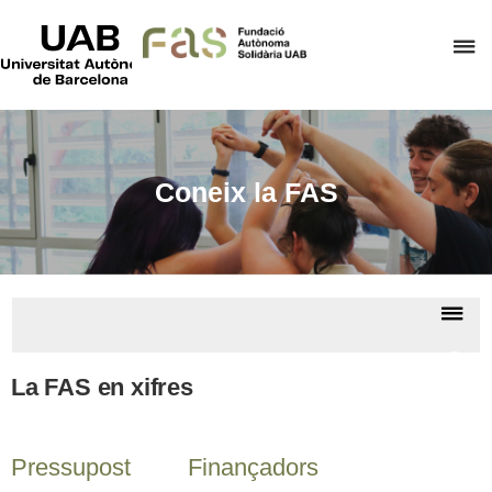
UAB
Universitat
P
Autònoma
de
p
Barcelona
d
el
m
Coneix la FAS
d
F
A
S
De
la
Cone
na
la F
La FAS en xifres
Pressupost
Finançadors