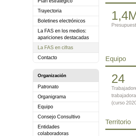
Plan estratégico
Trayectoria
1,4M
Boletines electrónicos
Presupuest
La FAS en los medios:
apariciones destacadas
La FAS en cifras
Contacto
Equipo
24
Organización
Patronato
Trabajador
trabajador
Organigrama
(curso 202
Equipo
Consejo Consultivo
Territorio
Entidades
colaboradoras