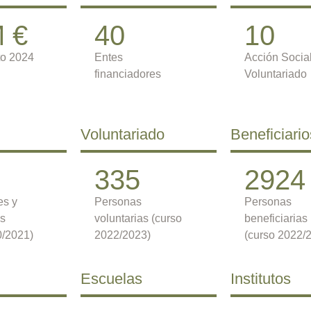
 €
40
10
o 2024
Entes
Acción Social
financiadores
Voluntariado
Voluntariado
Beneficiario
335
2924
es y
Personas
Personas
as
voluntarias (curso
beneficiarias
0/2021)
2022/2023)
(curso 2022/
Escuelas
Institutos