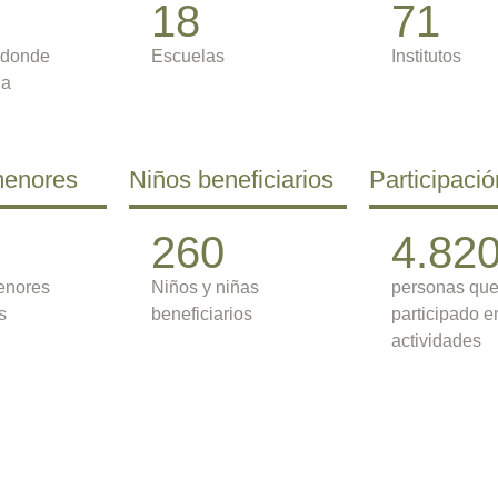
18
71
 donde
Escuelas
Institutos
ua
menores
Niños beneficiarios
Participació
260
4.82
enores
Niños y niñas
personas qu
s
beneficiarios
participado e
actividades