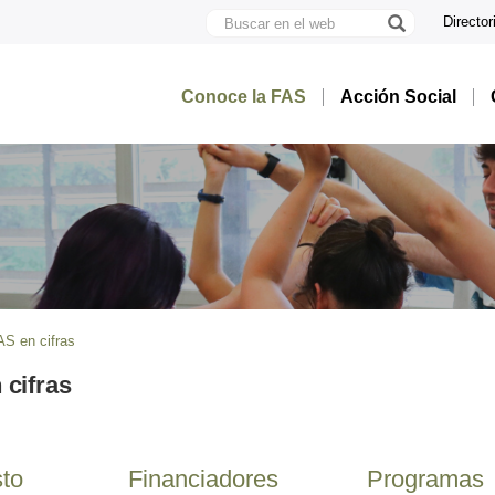
Buscar
Director
en
U
el
A
web
B
Conoce la FAS
Acción Social
AS en cifras
 cifras
to
Financiadores
Programas