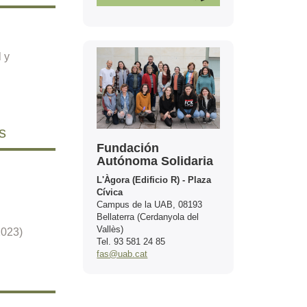
Contacto
 y
s
Fundación
Autónoma Solidaria
L'Àgora (Edificio R) - Plaza
Cívica
Campus de la UAB, 08193
Bellaterra (Cerdanyola del
Vallès)
2023)
Tel. 93 581 24 85
fas@uab.cat