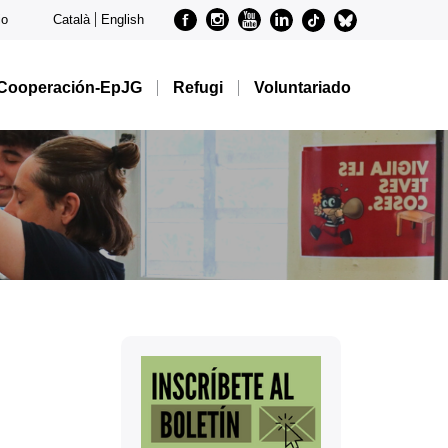
Facebook
Instagram
Youtube
Linkedin
metode-
metode-
io
Català
English
tiktok
bluesky
Cooperación-EpJG
Refugi
Voluntariado
Información
complementaria