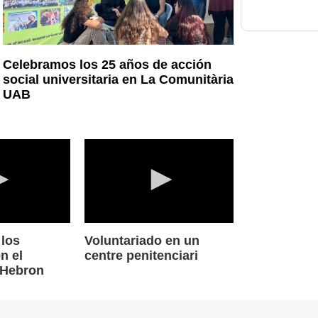
Celebramos los 25 años de acción
social universitaria en La Comunitària
UAB
0
seconds
 los
Voluntariado en un
of
n el
centre penitenciari
0
l Hebron
e
seconds
Volume
90%