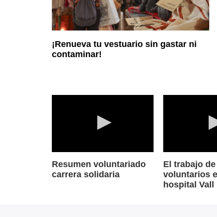
¡Renueva tu vestuario sin gastar ni
contaminar!
0
0
seconds
seconds
Resumen voluntariado
El trabajo de
of
of
carrera solidaria
voluntarios e
0
0
hospital Val
seconds
Volume
seconds
Volum
90%
90%