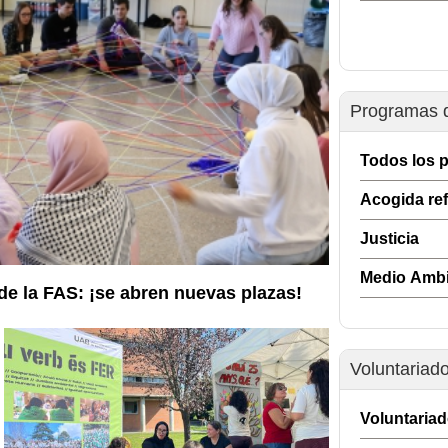
Programas d
Todos los 
Acogida re
Justicia
Medio Ambi
de la FAS: ¡se abren nuevas plazas!
Voluntariado
Voluntaria