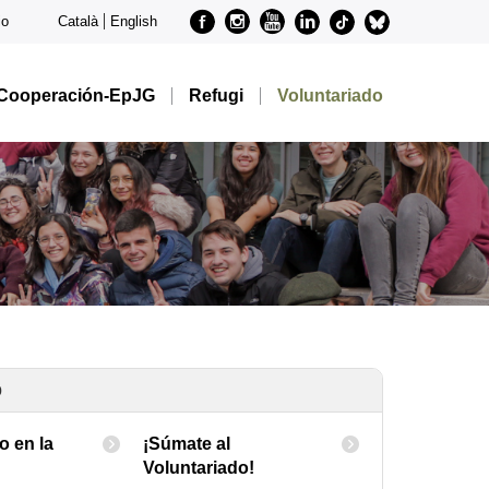
Facebook
Instagram
Youtube
Linkedin
metode-
metode-
io
Català
English
tiktok
bluesky
Cooperación-EpJG
Refugi
Voluntariado
o
o en la
¡Súmate al
Voluntariado!