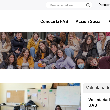
Buscar
Director
en
U
el
A
web
B
Conoce la FAS
Acción Social
Voluntariad
Voluntariad
UAB