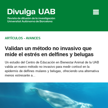
p
a
l
ARTÍCULOS
-
AVANCES
Validan un método no invasivo que
Artículos
Entrevistas
Vídeos
mide el estrés en delfines y belugas
Un estudio del Centro de Educación en Bienestar Animal de la UAB
valida un nuevo método no invasivo para medir cortisol en la
epidermis de delfines mulares y belugas, ofreciendo una alternativa
Agenda
menos estresante a...
English
Català
BUSCAR