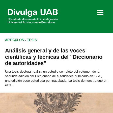
p
a
l
ARTÍCULOS
-
TESIS
Análisis general y de las voces
Artículos
Entrevistas
Vídeos
científicas y técnicas del "Diccionario
de autoridades"
Una tesis doctoral realiza un estudio completo del volumen de la
segunda edición del Diccionario de autoridades publicado en 1770,
Agenda
una edición poco estudiada por inacabada. La tesis demuestra que en
esta...
English
Català
BUSCAR