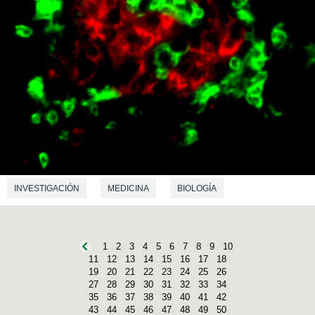
INVESTIGACIÓN
MEDICINA
BIOLOGÍA
1
2
3
4
5
6
7
8
9
10
11
12
13
14
15
16
17
18
19
20
21
22
23
24
25
26
27
28
29
30
31
32
33
34
35
36
37
38
39
40
41
42
43
44
45
46
47
48
49
50