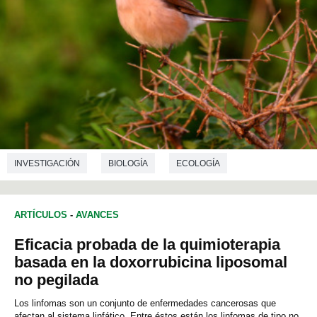
INVESTIGACIÓN
BIOLOGÍA
ECOLOGÍA
ARTÍCULOS
-
AVANCES
Eficacia probada de la quimioterapia
basada en la doxorrubicina liposomal
no pegilada
Los linfomas son un conjunto de enfermedades cancerosas que
afectan al sistema linfático. Entre éstos están los linfomas de tipo no