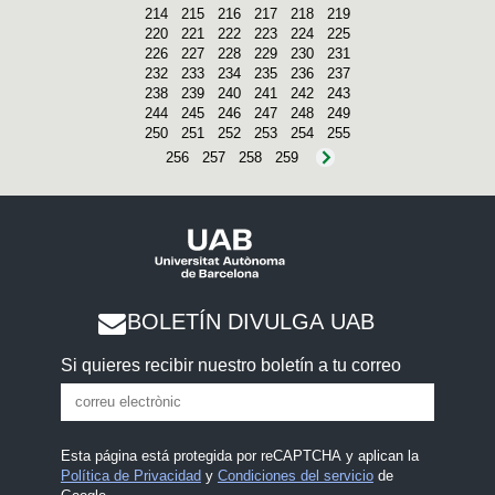
214
215
216
217
218
219
220
221
222
223
224
225
226
227
228
229
230
231
232
233
234
235
236
237
238
239
240
241
242
243
244
245
246
247
248
249
250
251
252
253
254
255
256
257
258
259
BOLETÍN DIVULGA UAB
Si quieres recibir nuestro boletín a tu correo
Esta página está protegida por reCAPTCHA y aplican la
Política de Privacidad
y
Condiciones del servicio
de