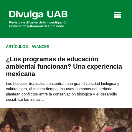
p
a
l
ARTÍCULOS
-
AVANCES
¿Los programas de educación
Artículos
Entrevistas
Vídeos
ambiental funcionan? Una experiencia
mexicana
Los bosques tropicales concentran una gran diversidad biológica y
cultural pero, al mismo tiempo, los usos humanos del territorio
Agenda
plantean conflictos entre la conservación biológica y el desarrollo
social. En las zonas...
English
Català
BUSCAR