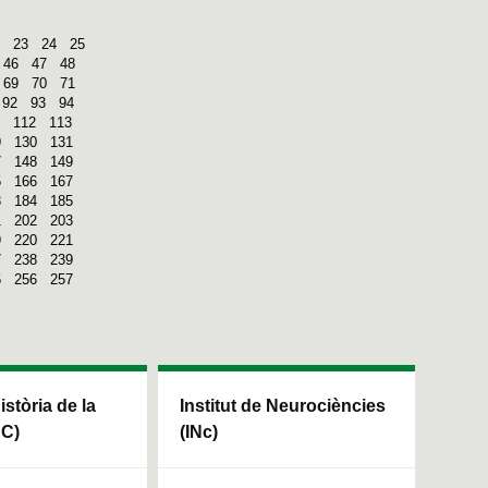
23
24
25
46
47
48
69
70
71
92
93
94
112
113
9
130
131
7
148
149
5
166
167
3
184
185
1
202
203
9
220
221
7
238
239
5
256
257
Història de la
Institut de Neurociències
HC)
(INc)