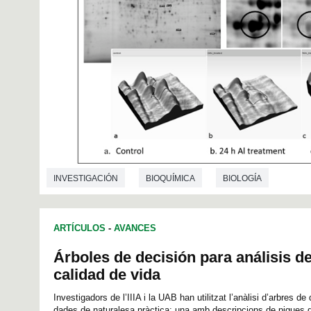
INVESTIGACIÓN
BIOQUÍMICA
BIOLOGÍA
ARTÍCULOS
-
AVANCES
Árboles de decisión para análisis d
calidad de vida
Investigadors de l’IIIA i la UAB han utilitzat l’anàlisi d’arbres 
dades de naturalesa pràctica: una amb descripcions de pigues 