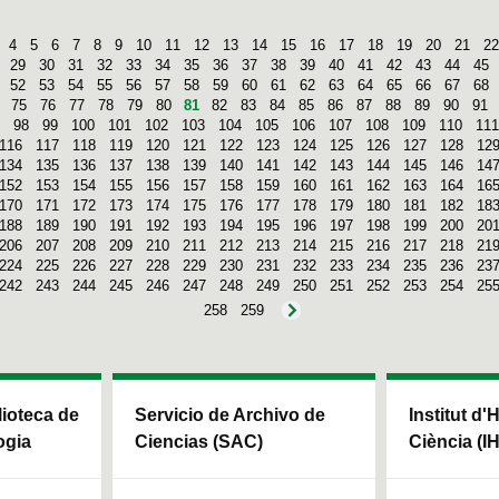
4
5
6
7
8
9
10
11
12
13
14
15
16
17
18
19
20
21
22
29
30
31
32
33
34
35
36
37
38
39
40
41
42
43
44
45
52
53
54
55
56
57
58
59
60
61
62
63
64
65
66
67
68
75
76
77
78
79
80
81
82
83
84
85
86
87
88
89
90
91
98
99
100
101
102
103
104
105
106
107
108
109
110
111
116
117
118
119
120
121
122
123
124
125
126
127
128
12
134
135
136
137
138
139
140
141
142
143
144
145
146
14
152
153
154
155
156
157
158
159
160
161
162
163
164
16
170
171
172
173
174
175
176
177
178
179
180
181
182
18
188
189
190
191
192
193
194
195
196
197
198
199
200
20
206
207
208
209
210
211
212
213
214
215
216
217
218
21
224
225
226
227
228
229
230
231
232
233
234
235
236
23
242
243
244
245
246
247
248
249
250
251
252
253
254
25
258
259
blioteca de
Servicio de Archivo de
Institut d'
ogia
Ciencias (SAC)
Ciència (I