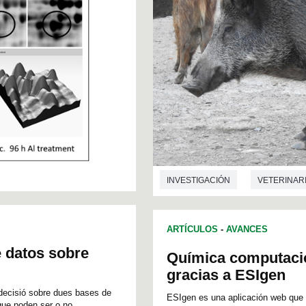
INVESTIGACIÓN
VETERINAR
ARTÍCULOS
-
AVANCES
e datos sobre
Química computacio
gracias a ESIgen
de decisió sobre dues bases de
ESIgen es una aplicación web que 
que poden ser o no