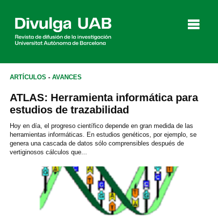
p
a
l
ARTÍCULOS
-
AVANCES
ATLAS: Herramienta informática para
Artículos
Entrevistas
Vídeos
estudios de trazabilidad
Hoy en día, el progreso científico depende en gran medida de las
herramientas informáticas. En estudios genéticos, por ejemplo, se
genera una cascada de datos sólo comprensibles después de
Agenda
vertiginosos cálculos que...
English
Català
BUSCAR