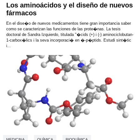
Los aminoácidos y el diseño de nuevos
fármacos
En el dise�o de nuevos medicamentos tiene gran importancia saber
como se caracterizan las funciones de las prote�nas. La tesis
doctoral de Sandra Izquierdo, titulada "�cids (+) i (-) aminociclobutan-
1-carbox�lics i la seva incorporaci� en �-p�ptids. Estudi sint�tic
i...
MEDICINA
QUÍMICA
BIOQUÍMICA