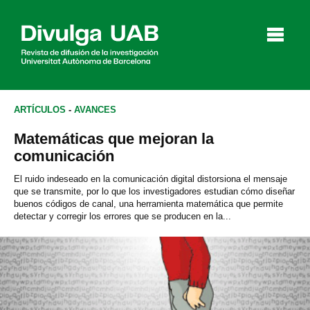
p
a
l
ARTÍCULOS
-
AVANCES
Matemáticas que mejoran la
Artículos
Entrevistas
Vídeos
comunicación
El ruido indeseado en la comunicación digital distorsiona el mensaje
que se transmite, por lo que los investigadores estudian cómo diseñar
buenos códigos de canal, una herramienta matemática que permite
Agenda
detectar y corregir los errores que se producen en la...
English
Català
BUSCAR