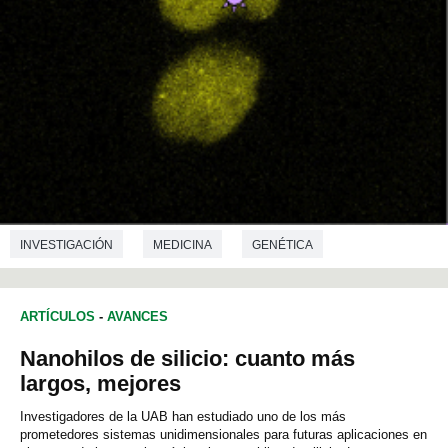
INVESTIGACIÓN
MEDICINA
GENÉTICA
ARTÍCULOS
-
AVANCES
Nanohilos de silicio: cuanto más
largos, mejores
Investigadores de la UAB han estudiado uno de los más
prometedores sistemas unidimensionales para futuras aplicaciones en