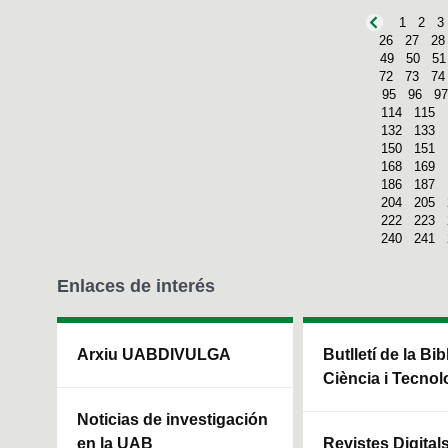
1
2
3
26
27
28
49
50
51
72
73
74
95
96
97
114
115
132
133
150
151
168
169
186
187
204
205
222
223
240
241
Enlaces de interés
Arxiu UABDIVULGA
Butlletí de la Bi
Ciència i Tecnol
Noticias de investigación
en la UAB
Revistes Digital