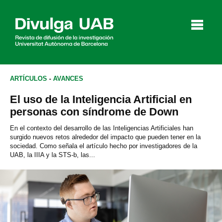
p
a
l
ARTÍCULOS
-
AVANCES
El uso de la Inteligencia Artificial en
Artículos
Entrevistas
Vídeos
personas con síndrome de Down
En el contexto del desarrollo de las Inteligencias Artificiales han
surgido nuevos retos alrededor del impacto que pueden tener en la
sociedad. Como señala el artículo hecho por investigadores de la
Agenda
UAB, la IIIA y la STS-b, las...
English
Català
BUSCAR