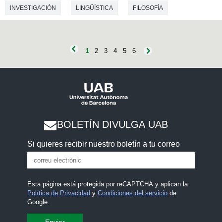
INVESTIGACIÓN
LINGÜÍSTICA
FILOSOFÍA
FILOLOGIA
PSICOLOGÍA
MEDICINA
INFORMÁTICA
1
2
3
4
5
6
BOLETÍN DIVULGA UAB
Si quieres recibir nuestro boletín a tu correo
Esta página está protegida por reCAPTCHA y aplican la
Política de Privacidad
y
Condiciones del servicio
de
Google.