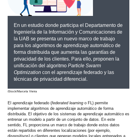
En un estudio donde participa el Departamento de
Ingeniería de la Información y Comunicaciones de
la UAB se presenta un nuevo marco de trabajo
para los algoritmos de aprendizaje automático de
forma distribuida que aumenta las garantías de
privacidad de los clientes. Para ello, proponen la
unificación del algoritmo
Particle Swarm
Optimization
con el aprendizaje federado y las
técnicas de privacidad diferencial.
iStock/Marcela Vieira
El aprendizaje federado (
federated learning
o FL) permite
implementar algoritmos de aprendizaje automático de forma
distribuida. El objetivo de los sistemas de aprendizaje automático es
entrenar un modelo a partir de un conjunto de datos. En este
sentido, FL proporciona un marco de trabajo donde estos datos
están repartidos en diferentes localizaciones (por ejemplo,
dispositivos) o clientes que generan modelos locales entrenados a