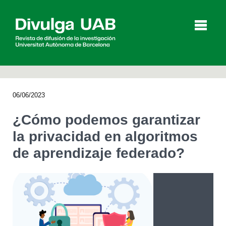
p
a
l
06/06/2023
Artículos
Entrevistas
Vídeos
¿Cómo podemos garantizar
la privacidad en algoritmos
de aprendizaje federado?
Agenda
English
Català
BUSCAR