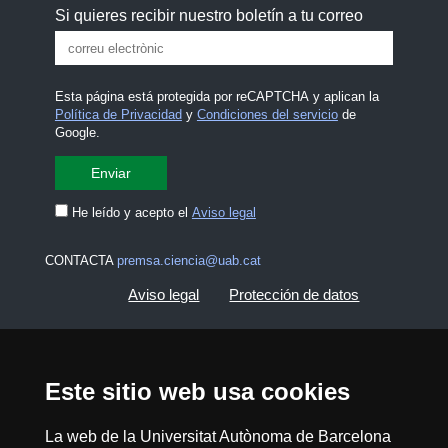
Si quieres recibir nuestro boletín a tu correo
Esta página está protegida por reCAPTCHA y aplican la
Política de Privacidad
y
Condiciones del servicio
de
Google.
He leído y acepto el
Aviso legal
CONTACTA
premsa.ciencia@uab.cat
Aviso legal
Protección de datos
Sobre el web
Accesibilidad web
Este sitio web usa cookies
Mapa del web UAB
La web de la Universitat Autònoma de Barcelona