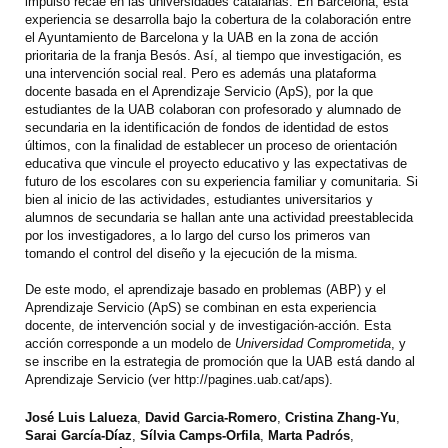
impulso recae en las universidades catalanas. En Barcelona, esta
experiencia se desarrolla bajo la cobertura de la colaboración entre
el Ayuntamiento de Barcelona y la UAB en la zona de acción
prioritaria de la franja Besós. Así, al tiempo que investigación, es
una intervención social real. Pero es además una plataforma
docente basada en el Aprendizaje Servicio (ApS), por la que
estudiantes de la UAB colaboran con profesorado y alumnado de
secundaria en la identificación de fondos de identidad de estos
últimos, con la finalidad de establecer un proceso de orientación
educativa que vincule el proyecto educativo y las expectativas de
futuro de los escolares con su experiencia familiar y comunitaria. Si
bien al inicio de las actividades, estudiantes universitarios y
alumnos de secundaria se hallan ante una actividad preestablecida
por los investigadores, a lo largo del curso los primeros van
tomando el control del diseño y la ejecución de la misma.
De este modo, el aprendizaje basado en problemas (ABP) y el
Aprendizaje Servicio (ApS) se combinan en esta experiencia
docente, de intervención social y de investigación-acción. Esta
acción corresponde a un modelo de
Universidad Comprometida
, y
se inscribe en la estrategia de promoción que la UAB está dando al
Aprendizaje Servicio (ver http://pagines.uab.cat/aps).
José Luis Lalueza
,
David Garcia-Romero
,
Cristina Zhang-Yu
,
Sarai García-Díaz
,
Sílvia Camps-Orfila
,
Marta Padrós
,