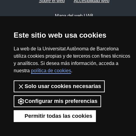
Sobre el web
Accesibilidad web
Mapa del web UAB
Este sitio web usa cookies
2026 Divulga UAB - Commons Reconocimiento -
No Comercial (CC BY NC) - ISSN: 2014-6388
La web de la Universitat Autònoma de Barcelona
View low-bandwidth version
utiliza cookies propias y de terceros con fines técnicos
y analíticos. Si desea más información, acceda a
nuestra
política de cookies
.
Solo usar cookies necesarias
Configurar mis preferencias
Permitir todas las cookies