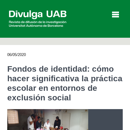
p
a
l
06/05/2020
Artículos
Entrevistas
Vídeos
Fondos de identidad: cómo
hacer significativa la práctica
escolar en entornos de
Agenda
exclusión social
English
Català
BUSCAR