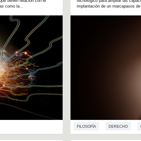
que tienen relación con el
tecnológico para ampliar las capac
nas como la...
implantación de un marcapasos de l
FILOSOFÍA
DERECHO