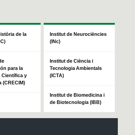
Història de la
Institut de Neurociències
HC)
(INc)
de
Institut de Ciència i
ión para la
Tecnologia Ambientals
Científica y
(ICTA)
a (CRECIM)
Institut de Biomedicina i
de Biotecnologia (IBB)