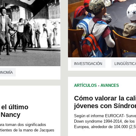
INVESTIGACIÓN
LINGÜÍSTIC
ONOMÍA
MEDICINA
INFORMÁTICA
ARTÍCULOS
-
AVANCES
Cómo valorar la cal
jóvenes con Síndr
 el último
y Nancy
Según el informe EUROCAT- Surveil
Down syndrome 1994-2014, de los 5
itura toman dos significados
Europea, alrededor de 104.000 (2,5
ertientes de la mano de Jacques