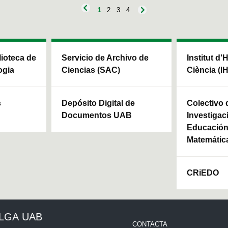
1
2
3
4
blioteca de
Servicio de Archivo de
Institut d'
ogia
Ciencias (SAC)
Ciència (I
s
Depósito Digital de
Colectivo 
Documentos UAB
Investigac
Educación 
Matemátic
CRiEDO
ULGA UAB
CONTACTA