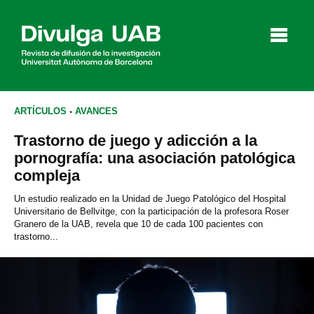
p
a
l
ARTÍCULOS
-
AVANCES
Trastorno de juego y adicción a la
Artículos
Entrevistas
Vídeos
pornografía: una asociación patológica
compleja
Un estudio realizado en la Unidad de Juego Patológico del Hospital
Universitario de Bellvitge, con la participación de la profesora Roser
Agenda
Granero de la UAB, revela que 10 de cada 100 pacientes con
trastorno...
English
Català
BUSCAR