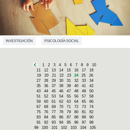
INVESTIGACIÓN
PSICOLOGÍA SOCIAL
CIENCIAS DE LA EDUCACIÓN
1
2
3
4
5
6
7
8
9
10
11
12
13
14
15
16
17
18
19
20
21
22
23
24
25
26
27
28
29
30
31
32
33
34
35
36
37
38
39
40
41
42
43
44
45
46
47
48
49
50
51
52
53
54
55
56
57
58
59
60
61
62
63
64
65
66
67
68
69
70
71
72
73
74
75
76
77
78
79
80
81
82
83
84
85
86
87
88
89
90
91
92
93
94
95
96
97
98
99
100
101
102
103
104
105